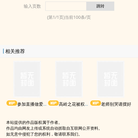
输入页数
(第
1
/
1
页)当前
100
条/页
相关推荐
参加直播做爱综艺后我火了(NPH)
高岭之花被权贵轮了后
老师别哭请摆好
本站提供的作品版权属于作者。
作品均由网友上传或系统自动抓取自互联网公开资料。
如无意中侵犯了您的权利，敬请联系我们。