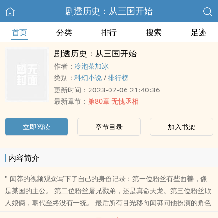
剧透历史：从三国开始
首页
分类
排行
搜索
足迹
剧透历史：从三国开始
作者：
冷泡茶加冰
类别：
科幻小说
/
排行榜
2023-07-06 21:40:36
更新时间：
最新章节：
第80章 无愧丞相
立即阅读
章节目录
加入书架
内容简介
" 闻莽的视频观众写下了自己的身份记录：第一位粉丝有些面善，像
是某国的主公。 第二位粉丝屠兄戮弟，还是真命天龙。第三位粉丝欺
人娘俩，朝代至终没有一统。 最后所有目光移向闻莽问他扮演的角色
是什么？闻莽表示我是大富豪、收藏家、鉴定家、投资人。"