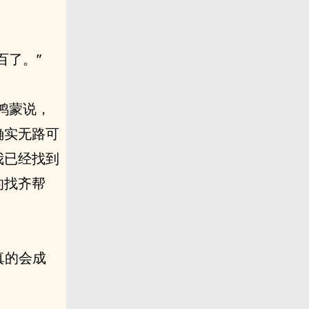
百了。”
鸿蒙说，
确实无路可
我已经找到
的找齐帮
真的会成