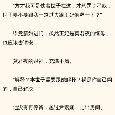
“方才我可是仗着世子在这，才惩罚了刁奴，
世子要不要跟我一道过去跟王妃解释一下？”
毕竟新妇进门，虽然王妃是莫君夜的继母，
也应该去请安。
莫君夜的眼神，充满不屑。
“解释？本世子需要跟她解释？祸是你自己闯
的，自己解决。”
他没有再停留，越过尹素婳，走出房间。