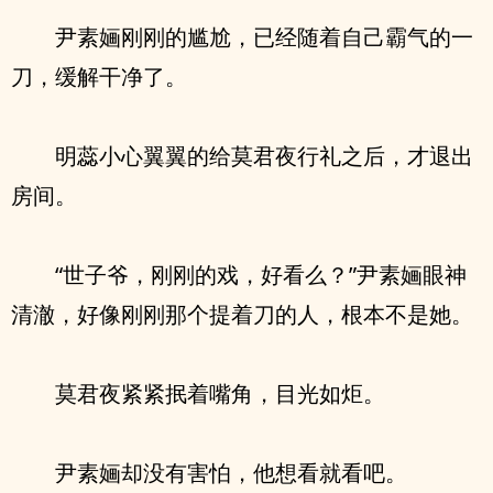
尹素婳刚刚的尴尬，已经随着自己霸气的一
刀，缓解干净了。
明蕊小心翼翼的给莫君夜行礼之后，才退出
房间。
“世子爷，刚刚的戏，好看么？”尹素婳眼神
清澈，好像刚刚那个提着刀的人，根本不是她。
莫君夜紧紧抿着嘴角，目光如炬。
尹素婳却没有害怕，他想看就看吧。