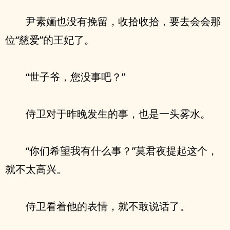
尹素婳也没有挽留，收拾收拾，要去会会那
位“慈爱”的王妃了。
“世子爷，您没事吧？”
侍卫对于昨晚发生的事，也是一头雾水。
“你们希望我有什么事？”莫君夜提起这个，
就不太高兴。
侍卫看着他的表情，就不敢说话了。