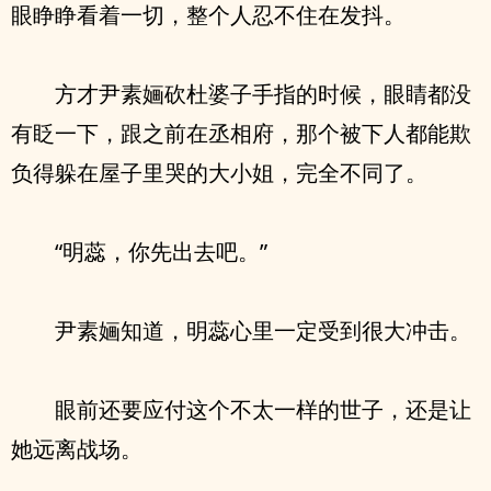
眼睁睁看着一切，整个人忍不住在发抖。
方才尹素婳砍杜婆子手指的时候，眼睛都没
有眨一下，跟之前在丞相府，那个被下人都能欺
负得躲在屋子里哭的大小姐，完全不同了。
“明蕊，你先出去吧。”
尹素婳知道，明蕊心里一定受到很大冲击。
眼前还要应付这个不太一样的世子，还是让
她远离战场。