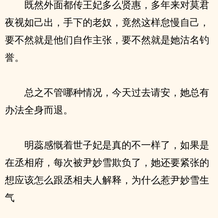
既然外面都传王妃多么贤惠，多年来对莫君
夜视如己出，手下的老奴，竟然这样怠慢自己，
要不然就是他们自作主张，要不然就是她沽名钓
誉。
总之不管哪种情况，今天过去请安，她总有
办法全身而退。
明蕊感慨着世子妃是真的不一样了，如果是
在丞相府，每次被尹妙雪欺负了，她还要紧张的
想应该怎么跟丞相夫人解释，为什么惹尹妙雪生
气