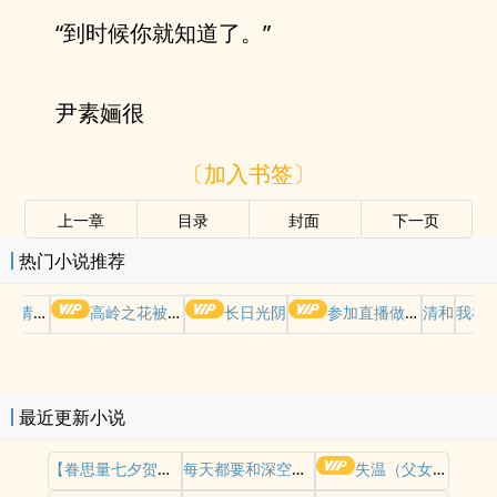
“到时候你就知道了。”
尹素婳很
〔加入书签〕
上一章
目录
封面
下一页
热门小说推荐
哭请摆好
高岭之花被权贵轮了后
长日光阴
参加直播做爱综艺后我火了(NPH)
清和
我在
最近更新小说
【眷思量七夕贺文】镜花水月
每天都要和深空男人doi!【乙女向小合集】
失温（父女H）