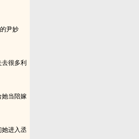
口的尹妙
失去很多利
给她当陪嫁
初她进入丞