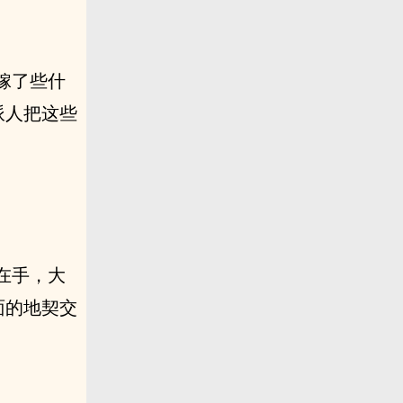
嫁了些什
派人把这些
在手，大
面的地契交