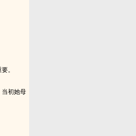
。
重要。
，当初她母