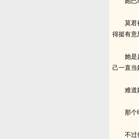
她已
莫君
得挺有意
她是
己一直当
难道
那个
不过