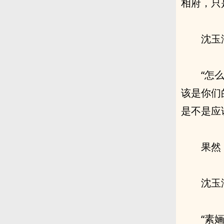
相府，只
沈玉
“怎
该是你们
是不是应
果然
沈玉
“素