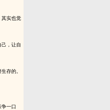
，其实也觉
自己，让自
府生存的。
。
亲争一口