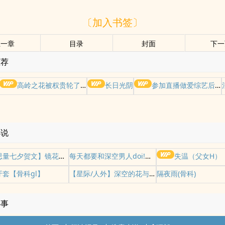
〔加入书签〕
上一章
目录
封面
下一
推荐
高岭之花被权贵轮了后
长日光阴
参加直播做爱综艺后我火了(NPH)
小说
【眷思量七夕贺文】镜花水月
每天都要和深空男人doi!【乙女向小合集】
失温（父女H）
牙套【骨科gl】
【星际/人外】深空的花与蛇
隔夜雨(骨科)
小事