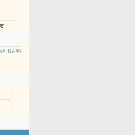
页
清和
我在平行世界当王