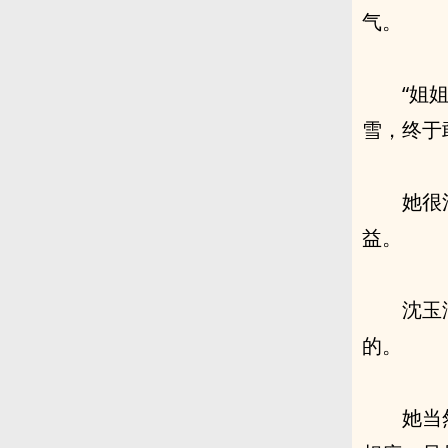
气。
“姐
雪，终于
她很
益。
沈玉
的。
她当