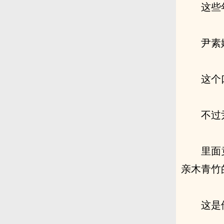
这些
尹素
这个
不过
里面
亲木青竹
这是