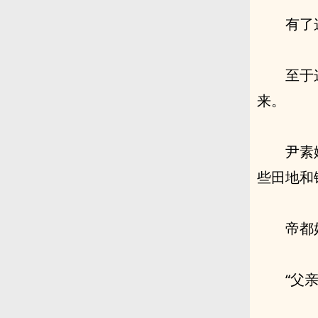
有了
至于
来。
尹素
些田地和
帝都
“父