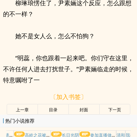
柳琳琅愣住了，尹素婳这个反应，怎么跟想
的不一样？
她不是女人么，怎么不怕狗？
“明蕊，你也跟着一起来吧。你们守在这里，
不许任何人进去打扰世子。”尹素婳临走的时候，
特意嘱咐了一
〔加入书签〕
上一章
目录
封面
下一页
热门小说推荐
哭请摆好
高岭之花被权贵轮了后
长日光阴
参加直播做爱综艺后我火了(NPH)
清和
我在