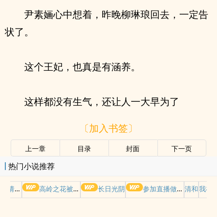
尹素婳心中想着，昨晚柳琳琅回去，一定告
状了。
这个王妃，也真是有涵养。
这样都没有生气，还让人一大早为了
〔加入书签〕
上一章
目录
封面
下一页
热门小说推荐
哭请摆好
高岭之花被权贵轮了后
长日光阴
参加直播做爱综艺后我火了(NPH)
清和
我在