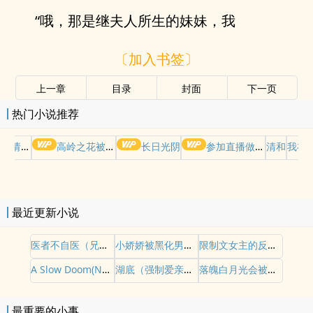
“哦，那是继夫人所生的妹妹，我
〔加入书签〕
上一章
目录
封面
下一页
热门小说推荐
哭请摆好
高岭之花被权贵轮了后
长日光阴
参加直播做爱综艺后我火了(NPH)
清和
我在
最近更新小说
医者不自医（兄妹1v1）
小娇娇被黑化男主强制爱合集
限制文女主的反制（纯百）
A Slow Doom(NP 兽人 强制)
湖底（强制爱亲父女）
落魄白月光会被饿狼分食的哦（古言np）
最重要的小事