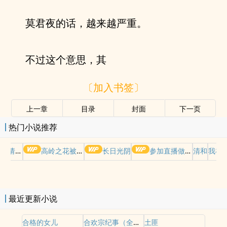
莫君夜的话，越来越严重。
不过这个意思，其
〔加入书签〕
上一章
目录
封面
下一页
热门小说推荐
哭请摆好
高岭之花被权贵轮了后
长日光阴
参加直播做爱综艺后我火了(NPH)
清和
我在
最近更新小说
合格的女儿
合欢宗纪事（全性向np）
土匪