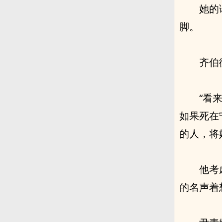
她的
脚。
齐伯
“看
如果死在
的人，将
他考
的名声着