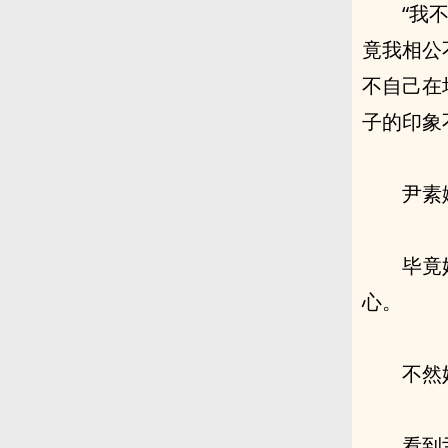
“我
竟我相公
不自己在
子的印象
尹素
毕竟
心。
不然
看到