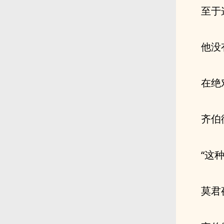
至于
他没
在绝
齐伯
“这
莫君