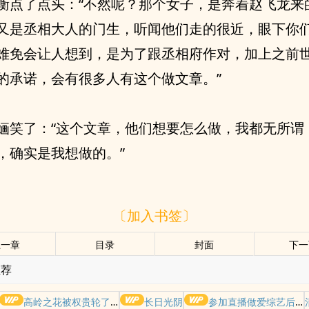
衡点了点头：“不然呢？那个女子，是奔着赵飞龙来
又是丞相大人的门生，听闻他们走的很近，眼下你
难免会让人想到，是为了跟丞相府作对，加上之前
的承诺，会有很多人有这个做文章。”
婳笑了：“这个文章，他们想要怎么做，我都无所谓
，确实是我想做的。”
〔加入书签〕
上一章
目录
封面
下一
推荐
高岭之花被权贵轮了后
长日光阴
参加直播做爱综艺后我火了(NPH)