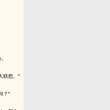
心。
人联想。”
和？”