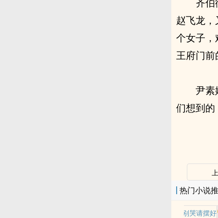
齐伯
赵飞龙，
个女子，
王府门前
尹素
们想到的
热门小说
老师别哭请摆好