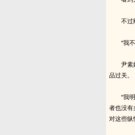
不过
“我
尹素
品过关。
“我
者也没有
对这些纵