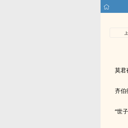
莫君
齐伯
“世