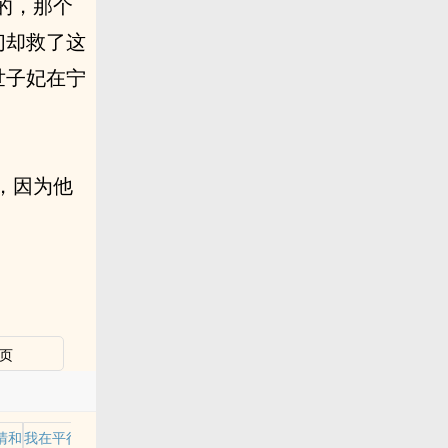
的，那个
们却救了这
世子妃在宁
，因为他
页
清和
我在平行世界当王