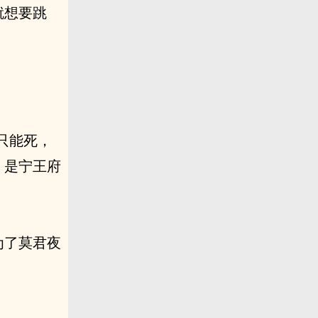
就想要跳
只能死，
，是宁王府
为了莫君夜