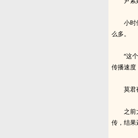
尹素
小时
么多。
“这
传播速度
莫君
之前
传，结果