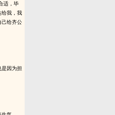
合适，毕
达给我，我
自己给齐公
也是因为担
有生气。