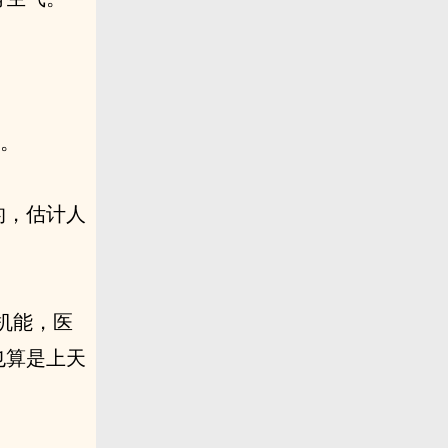
句。
的，估计人
机能，医
也算是上天