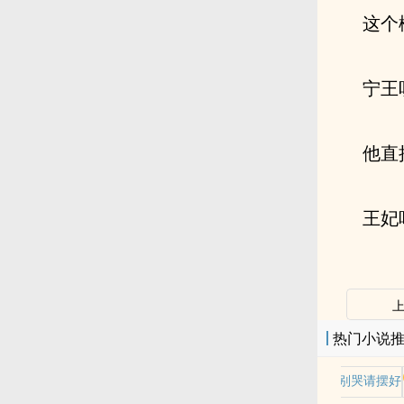
这个
宁王
他直
王妃
热门小说
老师别哭请摆好