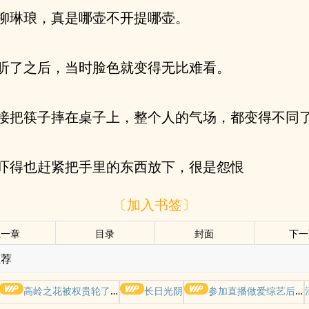
柳琳琅，真是哪壶不开提哪壶。
听了之后，当时脸色就变得无比难看。
接把筷子摔在桌子上，整个人的气场，都变得不同
吓得也赶紧把手里的东西放下，很是怨恨
〔加入书签〕
上一章
目录
封面
下一
推荐
高岭之花被权贵轮了后
长日光阴
参加直播做爱综艺后我火了(NPH)