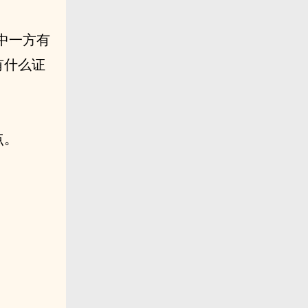
中一方有
有什么证
点。