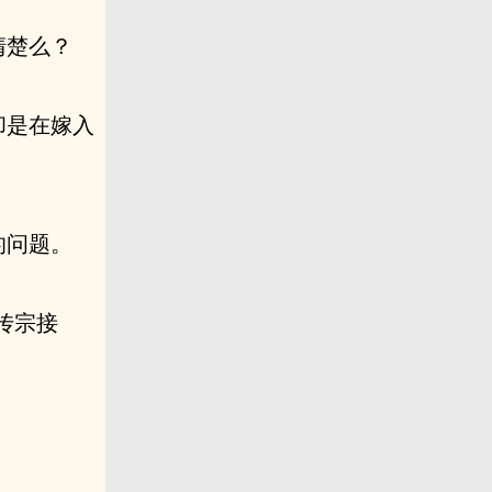
清楚么？
却是在嫁入
的问题。
传宗接