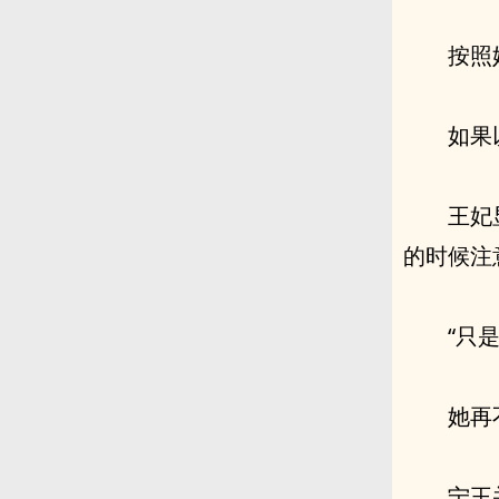
按照
如果
王妃
的时候注
“只
她再
宁王