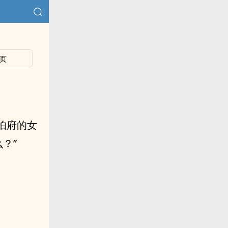
页
伯府的女
？”