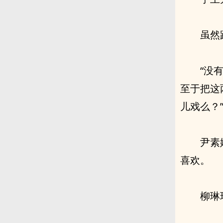
虽然
“没
至于把这
儿戏么？
尹素
喜欢。
柳琳