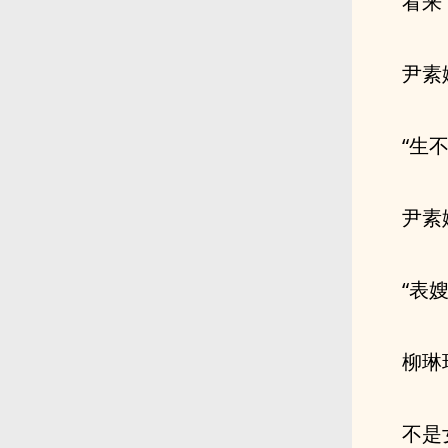
看来
尹素
“生
尹素
“表
柳琳
不是