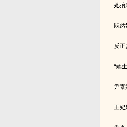
她抬
既然
反正
“她
尹素
王妃