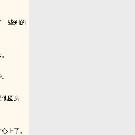
了一些别的
来。
些。
跟他圆房，
在心上了。