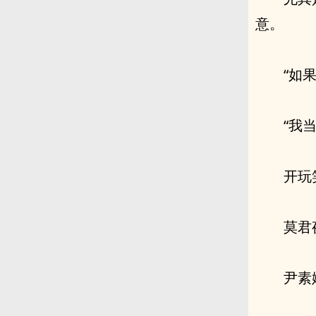
意。
“如
“我
开玩
莫君
尹素