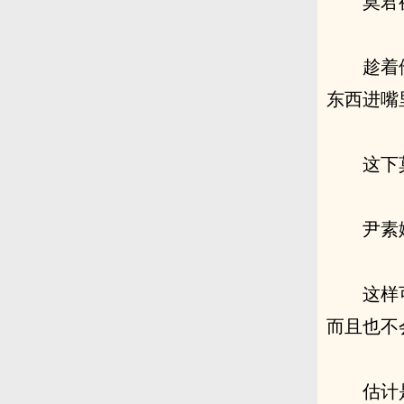
莫君
趁着
东西进嘴
这下
尹素
这样
而且也不
估计