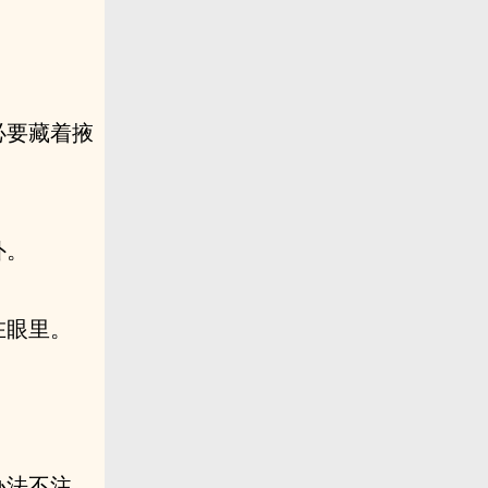
必要藏着掖
外。
在眼里。
办法不注