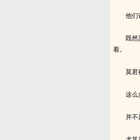
他们
既然
着。
莫君
这么
并不
尤其