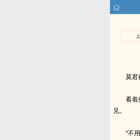
莫君
看着
见。
“不