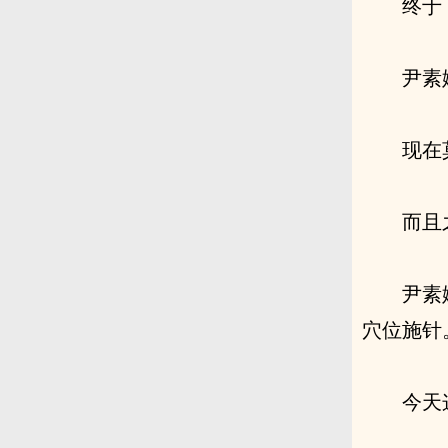
终于
尹素
现在
而且
尹素
穴位施针
今天