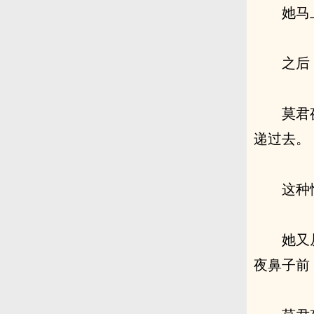
她马
之后
莫君
递过去。
这种
她又
夜鼻子前