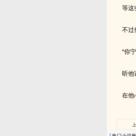
等这
不过
“你
听他
在他
热门小说