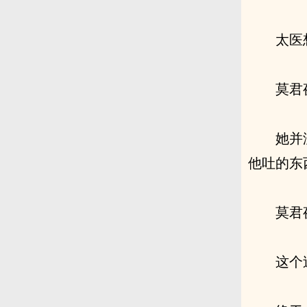
太医
莫君
她并
他吐的东
莫君
这个