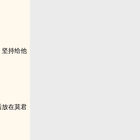
。
，坚持给他
后放在莫君