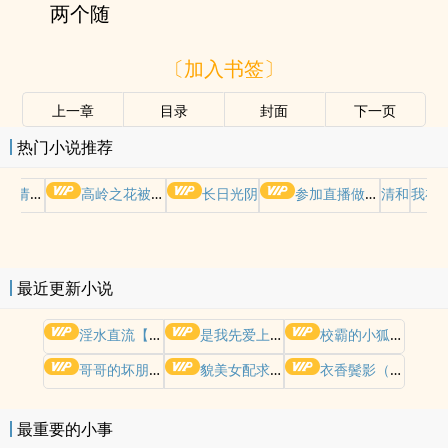
两个随
〔加入书签〕
上一章
目录
封面
下一页
热门小说推荐
哭请摆好
高岭之花被权贵轮了后
长日光阴
参加直播做爱综艺后我火了(NPH)
清和
我在
最近更新小说
淫水直流【短篇合集|重口|黄暴|高h|纯肉】
是我先爱上她的（3PH/兄弟盖饭）
校霸的小狐狸（1v1，高H）
哥哥的坏朋友(1v1)
貌美女配求放过【NPH】
衣香鬓影（高干，np）
最重要的小事