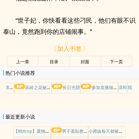
“世子妃，你快看看这些刁民，他们有眼不识
泰山，竟然跑到你的店铺闹事。”
〔加入书签〕
上一章
目录
封面
下一页
热门小说推荐
哭请摆好
高岭之花被权贵轮了后
长日光阴
参加直播做爱综艺后我火了(NPH)
清和
我在
最近更新小说
【哨向np】废物哨兵求生指南
男子羞耻教育世界（gb四爱女攻/高H）
小师妹每天都被操干不止（nph）