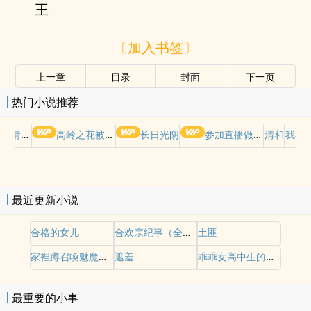
王
〔加入书签〕
上一章
目录
封面
下一页
热门小说推荐
哭请摆好
高岭之花被权贵轮了后
长日光阴
参加直播做爱综艺后我火了(NPH)
清和
我在
最近更新小说
合格的女儿
合欢宗纪事（全性向np）
土匪
家裡蹲召喚魅魔意想不到把媽媽召喚出來了
遮羞
乖乖女高中生的蜜穴开发日记
最重要的小事