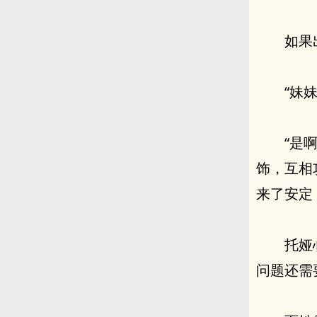
如果
“妹
“是
饰，互相
来了安定
托娅
问题还需