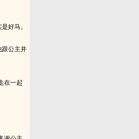
实是好马。
他跟公主并
走在一起
多谢公主