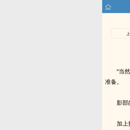
“当
准备。
影部
加上