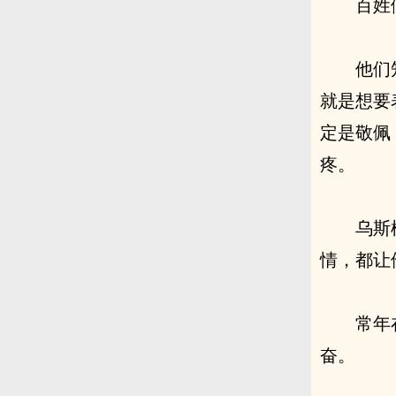
百姓
他们
就是想要
定是敬佩
疼。
乌斯
情，都让
常年
奋。