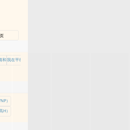
页
清和
我在平行世界当王
NP）
高H）