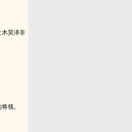
。
让木昊泽非
的将领。