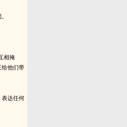
固。
。
互相掩
正给他们带
，表达任何