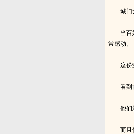
城门
当百
常感动。
这份
看到
他们
而且