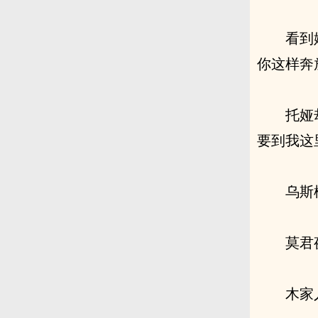
看到
你这样奔
托娅
要到我这
乌斯
莫君
木家