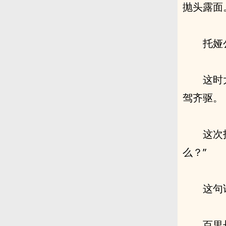
抛头露面
托娅
这时
驾齐驱。
这次
么？”
这句
百里