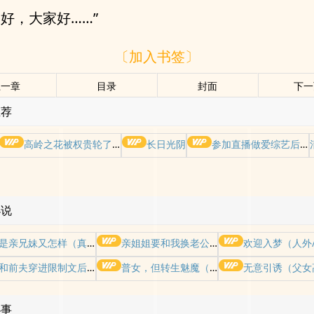
们好，大家好……”
〔加入书签〕
上一章
目录
封面
下一
推荐
高岭之花被权贵轮了后
长日光阴
参加直播做爱综艺后我火了(NPH)
小说
是亲兄妹又怎样（真骨科）
亲姐姐要和我换老公睡(换夫出轨/姐夫妹夫)
欢迎入梦（人外/
和前夫穿进限制文后！【NPH】
普女，但转生魅魔（NP）
无意引诱（父女
小事