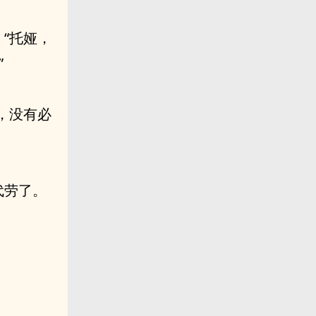
“托娅，
”
，没有必
代劳了。