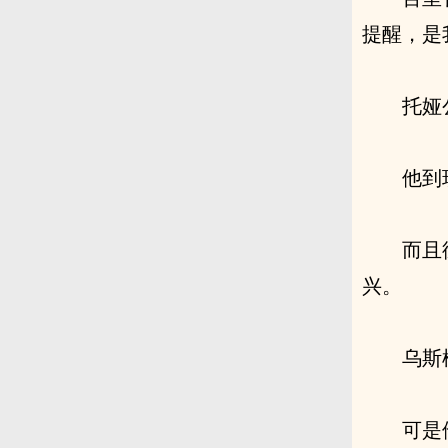
提醒，是
托娅
他到
而且
兴。
乌斯
可是