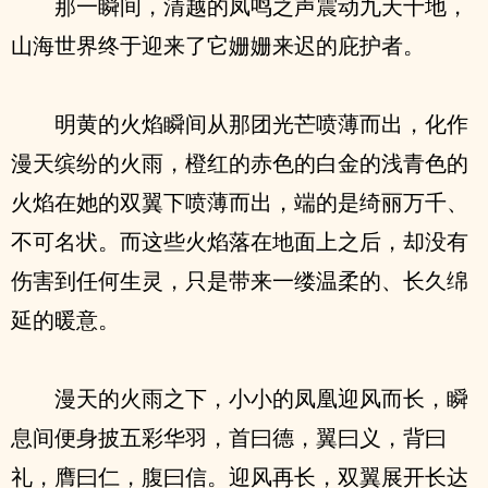
那一瞬间，清越的凤鸣之声震动九天十地，
山海世界终于迎来了它姗姗来迟的庇护者。
明黄的火焰瞬间从那团光芒喷薄而出，化作
漫天缤纷的火雨，橙红的赤色的白金的浅青色的
火焰在她的双翼下喷薄而出，端的是绮丽万千、
不可名状。而这些火焰落在地面上之后，却没有
伤害到任何生灵，只是带来一缕温柔的、长久绵
延的暖意。
漫天的火雨之下，小小的凤凰迎风而长，瞬
息间便身披五彩华羽，首曰德，翼曰义，背曰
礼，膺曰仁，腹曰信。迎风再长，双翼展开长达