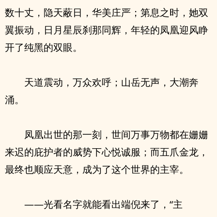
数十丈，隐天蔽日，华美庄严；第息之时，她双
翼振动，日月星辰刹那同辉，年轻的凤凰迎风睁
开了纯黑的双眼。
天道震动，万众欢呼；山岳无声，大潮奔
涌。
凤凰出世的那一刻，世间万事万物都在姗姗
来迟的庇护者的威势下心悦诚服；而五爪金龙，
最终也顺应天意，成为了这个世界的主宰。
——光看名字就能看出端倪来了，“主