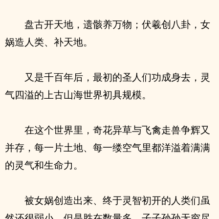
盘古开天地，遗骸养万物；伏羲创八卦，女
娲造人类、补天地。
又是千百年后，最初的圣人们功成身去，灵
气四溢的上古山海世界初具规模。
在这个世界里，奇花异草与飞禽走兽争辉又
并存，每一片土地、每一缕空气里都洋溢着满满
的灵气和生命力。
被女娲创造出来、终于灵智初开的人类们虽
然还很弱小，但是胜在数量多，子子孙孙无穷尽