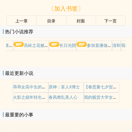
〔加入书签〕
上一章
目录
封面
下一页
热门小说推荐
哭请摆好
高岭之花被权贵轮了后
长日光阴
参加直播做爱综艺后我火了(NPH)
清和
我在
最近更新小说
乖乖女高中生的蜜穴开发日记
原神：富人X博士
【眷思量七夕贺文】镜花水月
火影之娼年转生木叶行
春风缭乱美人心
我的贱货大学女友【三穴轮奸 绿帽ntr 公厕肉便器 妓女公交车 】
最重要的小事