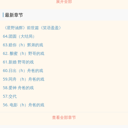
展开全部
野涵辉女主名字来自于辛弃疾的《青玉案》里的笑语盈盈哥哥和姐姐
一对儿，弟弟和妹妹一对儿，最后强行HE这次我要一本正经写个披着
最新章节
虐文外表甜文内里的肉文吧（大雾）！ps：兄弟两人都是占有欲极强
的超级变态妹子们介意慎点《星野涵辉》前世篇《笑语盈盈》我决定
《星野涵辉》前世篇《笑语盈盈》
就写皆大欢喜的肉文前世篇。（原来设定太烧脑了，烧了我几年也写
64.团圆（大结局）
不出来）陆王爷受伤被孀居的江家夫人所救，所以以报恩为名强娶
63.赔你（h）辉弟的戏
之，于是两位小王爷就多两个继妹，兄弟两子承父业，为了得到两个
62. 酿蜜（h）野哥的戏
妹妹，兄弟两无所不用极其。基本维持人物性格不变，但是文风会走
61.新婚 野哥的戏
甜宠欢脱路线。
60.日出（h）舟爸的戏
59.同舟 （h）舟爸的戏
58.爱神 舟爸的戏
57.交代
56. 电影（h）舟爸的戏
查看全部章节