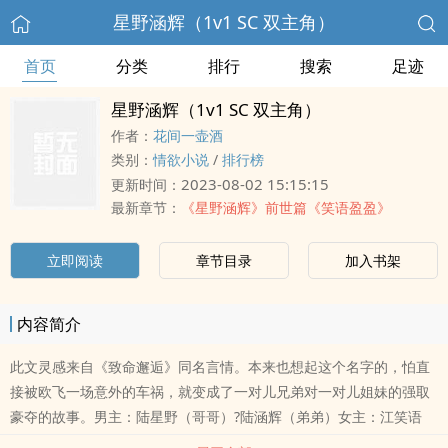
星野涵辉（1v1 SC 双主角）
首页
分类
排行
搜索
足迹
星野涵辉（1v1 SC 双主角）
作者：
花间一壶酒
类别：
情欲小说
/
排行榜
2023-08-02 15:15:15
更新时间：
最新章节：
《星野涵辉》前世篇《笑语盈盈》
立即阅读
章节目录
加入书架
内容简介
此文灵感来自《致命邂逅》同名言情。本来也想起这个名字的，怕直
接被欧飞一场意外的车祸，就变成了一对儿兄弟对一对儿姐妹的强取
豪夺的故事。男主：陆星野（哥哥）?陆涵辉（弟弟）女主：江笑语
（姐姐) ?江盈盈（妹妹）男主名字来自于李廷忠的《踏莎行》里的星