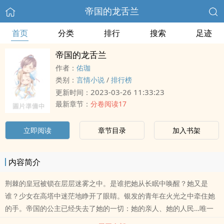
帝国的龙舌兰
首页
分类
排行
搜索
足迹
帝国的龙舌兰
作者：
佑珈
类别：
言情小说
/
排行榜
2023-03-26 11:33:23
更新时间：
最新章节：
分卷阅读17
立即阅读
章节目录
加入书架
内容简介
荆棘的皇冠被锁在层层迷雾之中。是谁把她从长眠中唤醒？她又是
谁？少女在高塔中迷茫地睁开了眼睛。银发的青年在火光之中牵住她
的手。帝国的公主已经失去了她的一切：她的亲人、她的人民…唯一
不离不弃的只有白羽的骑士。最强哨兵又是否能挽回属于她的全部…