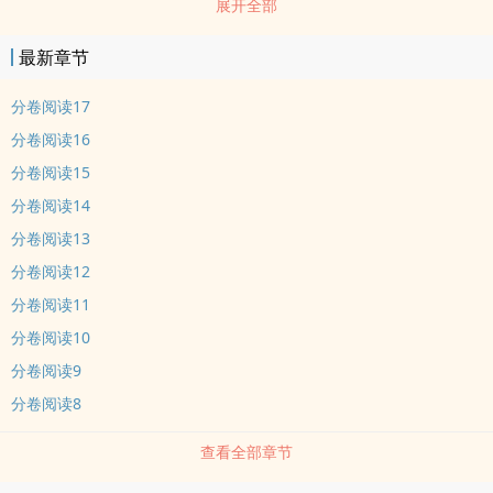
展开全部
龙舌兰悄然绽放在黎明的荒原。它们呀，终其一生，书写“为爱奉上一
切”的花语。 各位书友要是觉得《帝国的龙舌兰》还不错的话请不要
最新章节
忘记向您QQ群和微博里的朋友推荐哦！
分卷阅读17
分卷阅读16
分卷阅读15
分卷阅读14
分卷阅读13
分卷阅读12
分卷阅读11
分卷阅读10
分卷阅读9
分卷阅读8
查看全部章节