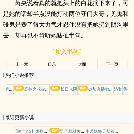
芮央说着真的就把头上的白花摘下来了，可
是她的话却半点没能打动两位守门大哥，见鬼和
碰鬼是费了很大力气才忍住没有把她扔到阴沟里
去，却再也不肯听她瞎扯半句。
〔加入书签〕
上一章
目录
封面
下一页
热门小说推荐
哭请摆好
高岭之花被权贵轮了后
长日光阴
参加直播做爱综艺后我火了(NPH)
清和
我在
最近更新小说
【哨向np】废物哨兵求生指南
男子羞耻教育世界（gb四爱女攻/高H）
小师妹每天都被操干不止（nph）