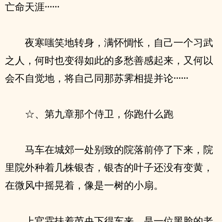
亡命天涯······
夜寒嗤笑地转身，满怀惆怅，自己一个习武
之人，何时也变得如此的多愁善感起来，又何以
会不自觉地，将自己同那苏霁相提并论······
☆、第九章那个侍卫，你跑什么跑
马车在城郊一处别致的院落前停了下来，院
里院外种着几株银杏，银杏的叶子还没有变黄，
在微风中摇晃着，像是一树的小扇。
上官霖扶着芮央下得车来，是一位黑脸的老