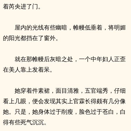
着芮央进了门。
屋内的光线有些幽暗，帷幔低垂着，将明媚
的阳光都挡在了窗外。
就在那帷幔后灰暗之处，一个中年妇人正歪
在美人靠上发着呆。
她穿着件素裙，面目清雅，五官端秀，仔细
看上几眼，便会发现其实上官霖长得颇有几分像
她。只是，她身体过于削瘦，脸色过于苍白，白
得有些死气沉沉。