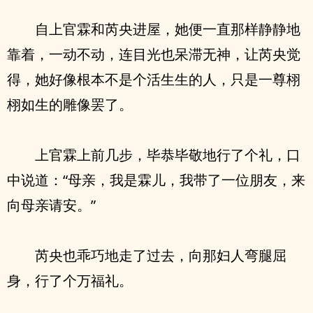
自上官霖和芮央进屋，她便一直那样静静地
靠着，一动不动，连目光也呆滞无神，让芮央觉
得，她好像根本不是个活生生的人，只是一尊栩
栩如生的雕像罢了。
上官霖上前几步，毕恭毕敬地行了个礼，口
中说道：“母亲，我是霖儿，我带了一位朋友，来
向母亲请安。”
芮央也乖巧地走了过去，向那妇人弯腿屈
身，行了个万福礼。