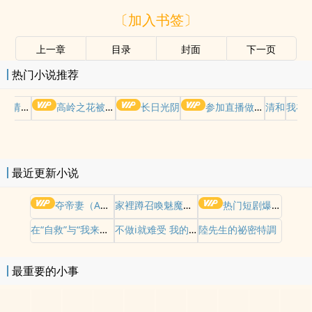
〔加入书签〕
上一章
目录
封面
下一页
热门小说推荐
哭请摆好
高岭之花被权贵轮了后
长日光阴
参加直播做爱综艺后我火了(NPH)
清和
我在
最近更新小说
夺帝妻（ABO）
家裡蹲召喚魅魔意想不到把媽媽召喚出來了
热门短剧爆改版【红帽、绿帽、纯爱大杂烩】
在“自救”与“我来找你”之间
不做i就难受 我的身体需要j液治病
陸先生的祕密特調
最重要的小事