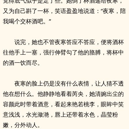
觉得底气似乎是足了些。她倒了杯酒递给夜寒，
又为自己斟了一杯，笑语盈盈地说道：“夜寒，陪
我喝个交杯酒吧。”
说完，她也不管夜寒答应不答应，便将酒杯
往他手上一塞，强行伸臂勾了他的胳膊，将杯中
的酒一饮而尽。
夜寒的脸上仍是没有什么表情，让人猜不透
他在想什么。他静静地看着芮央，她清婉出尘的
容颜此时带着酒意，看起来艳若桃李，眼眸中笑
意浅浅，水光潋滟，唇上还带着水色，晶莹粉
嫩，分外动人。