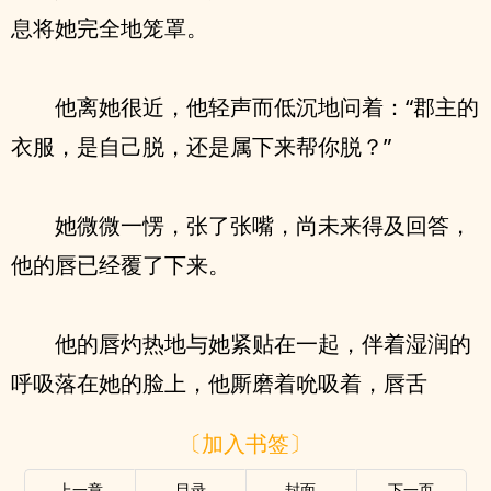
息将她完全地笼罩。
他离她很近，他轻声而低沉地问着：“郡主的
衣服，是自己脱，还是属下来帮你脱？”
她微微一愣，张了张嘴，尚未来得及回答，
他的唇已经覆了下来。
他的唇灼热地与她紧贴在一起，伴着湿润的
呼吸落在她的脸上，他厮磨着吮吸着，唇舌
〔加入书签〕
上一章
目录
封面
下一页