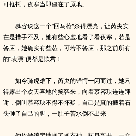
可推托，夜寒当即僵在了原地。
慕容玦这一个“回马枪”杀得漂亮，让芮央实
在是措手不及，她有些心虚地看了看夜寒，若是
答应，她确实有些怂，可若不答应，那之前所有
的“表演”便都是欺君！
如今骑虎难下，芮央的错愕一闪而过，她只
得露出个欢天喜地的笑容来，向着慕容玦连连拜
谢，倒叫慕容玦不得不怀疑，自己是真的搬着石
头砸了自己的脚，一肚子苦水倒不出来。
他故做镇定地掸了掸衣袖，转身离开，一众