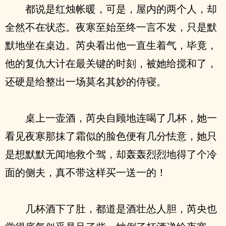
都说是红烛帐暖，可是，屋内的两个人，却
全然不在状态。夜寒至始至终一言不发，只是默
默地坐在桌边。芮央看出他一直生着气，毕竟，
他的复仇大计在最关键的时刻，被她给搅和了，
还硬是给整出一场莫名其妙的侍寝。
桌上一壶酒，芮央自顾地连喝了几杯，她一
看见夜寒那抹了霜似的脸色便有几分怯意，她只
是想默默无闻地救个驾，却轰轰烈烈地得了个冷
面的侧夫，真不带这样买一送一的！
几杯酒下了肚，都道是酒壮怂人胆，芮央也