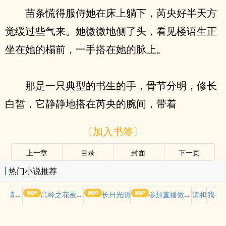
苗条慌得服侍她在床上躺下，芮央好半天方
觉缓过些气来。她微微地侧了头，看见楼语生正
坐在她的榻前，一手搭在她的脉上。
那是一只典型的书生的手，骨节分明，修长
白皙，它静静地搭在芮央的腕间，带着
〔加入书签〕
上一章
目录
封面
下一页
热门小说推荐
哭请摆好
高岭之花被权贵轮了后
长日光阴
参加直播做爱综艺后我火了(NPH)
清和
我在