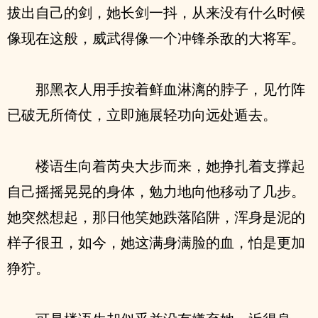
拔出自己的剑，她长剑一抖，从来没有什么时候
像现在这般，威武得像一个冲锋杀敌的大将军。
那黑衣人用手按着鲜血淋漓的脖子，见竹阵
已破无所倚仗，立即施展轻功向远处遁去。
楼语生向着芮央大步而来，她挣扎着支撑起
自己摇摇晃晃的身体，勉力地向他移动了几步。
她突然想起，那日他笑她跌落陷阱，浑身是泥的
样子很丑，如今，她这满身满脸的血，怕是更加
狰狞。