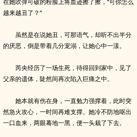
在她吹弹可破的粉脸上将血迹擦了擦，“可你怎么
越来越丑了？”
虽然是在说她丑，可那语气，却听不出半分
的厌恶，倒是带着几分宠溺，让她心中一漾。
芮央经历了一场生死，待得回到家中，见了
父亲的遗体，陡然间再次陷入巨痛之中。
她本就有伤在身，一直勉力强撑着，此时突
然急火攻心，一时间再难支撑。她冷不防地呕出
一口血来，两眼蓦地一黑，便一头栽了下去。