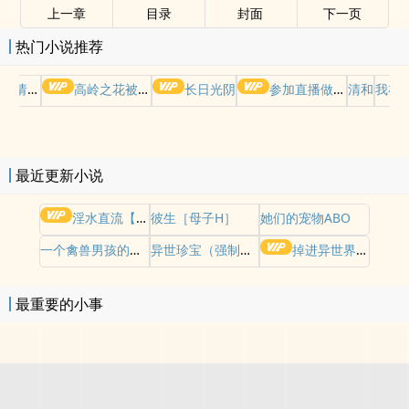
上一章
目录
封面
下一页
热门小说推荐
哭请摆好
高岭之花被权贵轮了后
长日光阴
参加直播做爱综艺后我火了(NPH)
清和
我在
最近更新小说
淫水直流【短篇合集|重口|黄暴|高h|纯肉】
彼生［母子H］
她们的宠物ABO
一个禽兽男孩的故事（母子乱伦）
异世珍宝（强制NP）
掉进异世界也要下海（nph 万人迷）
最重要的小事