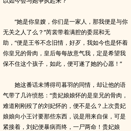
以如今会与她争执起来？
“她是你皇嫂，你们是一家人，那我便是与你
无关之人了么？”芮裳带着满腔的委屈和无
助，“便是王爷不念旧情，好歹，我如今也是怀着
你皇兄的骨肉，皇后每每故意气我，定是希望我
保不住这个孩子，如此，便可遂了她的心愿！”
她这番话未博得司暮羽的同情，却让他的语
气带了几许愤怒：“贵妃娘娘怀的是皇兄的骨肉，
难道刚刚殁了的刘妃怀的，便不是么？上次贵妃
娘娘向小王讨要那些东西，说是用来自保，可是
紧接着，刘妃便暴病而终，一尸两命！贵妃娘