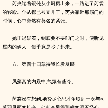
芮央端着馄饨从小厨房出来，一路进了芮裳
的寝殿。仆从都已被支开了，芮央靠近那扇门的
时候，心中突然有莫名的紧张。
她正迟疑着，到底要不要叩门之时，便听见
屋内的俩人，似乎竟是吵了起来。
☆、第四十四章待我长发及腰
凤藻宫的内殿中,气氛有些冷。
芮裳没有想到,她费尽心思才争取到一次与司
暮羽见面的机会，他却会显得那样的漫不经心。