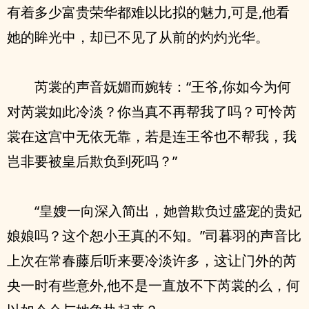
有着多少富贵荣华都难以比拟的魅力,可是,他看
她的眸光中，却已不见了从前的灼灼光华。
芮裳的声音妩媚而婉转：“王爷,你如今为何
对芮裳如此冷淡？你当真不再帮我了吗？可怜芮
裳在这宫中无依无靠，若是连王爷也不帮我，我
岂非要被皇后欺负到死吗？”
“皇嫂一向深入简出，她曾欺负过盛宠的贵妃
娘娘吗？这个恕小王真的不知。”司暮羽的声音比
上次在常春藤后听来要冷淡许多，这让门外的芮
央一时有些意外,他不是一直放不下芮裳的么，何