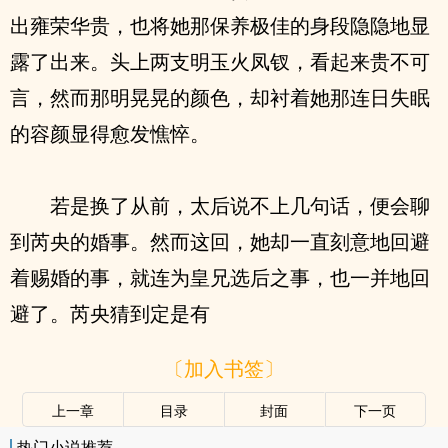
出雍荣华贵，也将她那保养极佳的身段隐隐地显
露了出来。头上两支明玉火凤钗，看起来贵不可
言，然而那明晃晃的颜色，却衬着她那连日失眠
的容颜显得愈发憔悴。
若是换了从前，太后说不上几句话，便会聊
到芮央的婚事。然而这回，她却一直刻意地回避
着赐婚的事，就连为皇兄选后之事，也一并地回
避了。芮央猜到定是有
〔加入书签〕
上一章
目录
封面
下一页
热门小说推荐