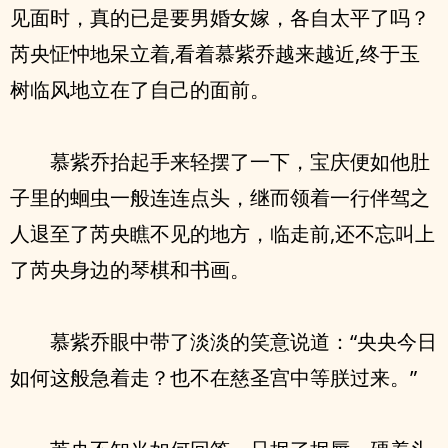
见面时，真的已是要男婚女嫁，各自太平了吗？
芮央怔忡地呆立着,看着慕紫乔越来越近,终于玉
树临风地立在了自己的面前。
慕紫乔抬起手来轻摆了一下，宝庆便如他肚
子里的蛔虫一般连连点头，继而领着一行伴驾之
人退至了芮央瞧不见的地方，临走前,还不忘叫上
了芮央身边的琴棋和书画。
慕紫乔眼中带了淡淡的笑意说道：“央央今日
如何这般急着走？也不在慈圣宫中等朕过来。”