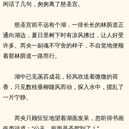
闲话了几句，匆匆离了慈圣宫。
慈圣宫前不远有个湖，一排长长的林荫道正
通向湖边，夏日里树下时有凉风拂过，让人好受
许多。芮央一副魂不守舍的样子，不自觉地便顺
着那林荫道一路而行。
湖中已见菡萏成花，轻风吹送着微微的荷
香，只见数枝垂柳随风而动，探入水中，搅乱了
一片宁静。
芮央只顾怔怔地望着湖面发呆，忽听得书画
低声说道：“公主，前面是圣驾到了！”