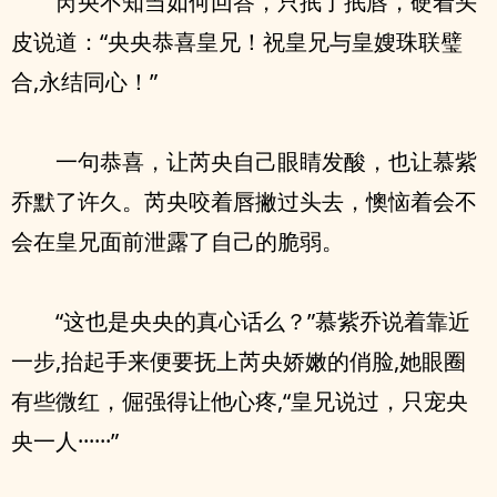
芮央不知当如何回答，只抿了抿唇，硬着头
皮说道：“央央恭喜皇兄！祝皇兄与皇嫂珠联璧
合,永结同心！”
一句恭喜，让芮央自己眼睛发酸，也让慕紫
乔默了许久。芮央咬着唇撇过头去，懊恼着会不
会在皇兄面前泄露了自己的脆弱。
“这也是央央的真心话么？”慕紫乔说着靠近
一步,抬起手来便要抚上芮央娇嫩的俏脸,她眼圈
有些微红，倔强得让他心疼,“皇兄说过，只宠央
央一人······”