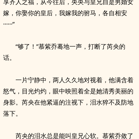
享齐人之福，从今往后，央央与皇兄自是男婚女
嫁，你娶你的皇后，我嫁我的驸马，各自相安
······”
“够了！”慕紫乔蓦地一声，打断了芮央的
话。
一片宁静中，两人久久地对视着，他满含着
怒气，目光灼灼，眼中映照着全是她清秀美丽的
身影。芮央在他紧逼的注视下，泪水猝不及防地
落下。
芮央的泪水总是能叫皇兄心软。慕紫乔敛了