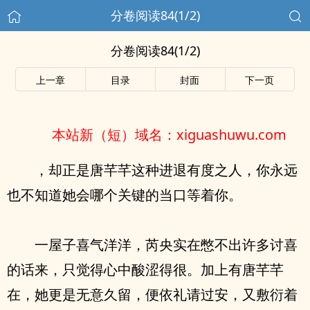
分卷阅读84(1/2)
分卷阅读84(1/2)
上一章
目录
封面
下一页
本站新（短）域名：xiguashuwu.com
，却正是唐芊芊这种进退有度之人，你永远
也不知道她会哪个关键的当口等着你。
一屋子喜气洋洋，芮央实在憋不出许多讨喜
的话来，只觉得心中酸涩得很。加上有唐芊芊
在，她更是无意久留，便依礼请过安，又敷衍着