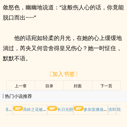
敛怒色，幽幽地说道：“这般伤人心的话，你竟能
脱口而出······”
他的话宛如轻柔的月光，在她的心上缓缓地
淌过，芮央又何尝舍得皇兄伤心？她一时怔住，
默默不语。
〔加入书签〕
上一章
目录
封面
下一页
热门小说推荐
哭请摆好
高岭之花被权贵轮了后
长日光阴
参加直播做爱综艺后我火了(NPH)
清和
我在