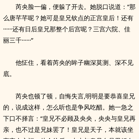
芮央脸一偏，便躲了开去。她脱口说道：“那
么唐芊芊呢？她可是皇兄钦点的正宫皇后！还有
······还有日后皇兄那整个后宫呢？三宫六院、佳
丽三千······”
他怔住，看着芮央的眸子幽深莫测、深不见
底。
芮央也顿了顿，自悔失言,明明是要恭喜皇兄
的，说成这样，怎么听也是争风吃醋。她一急之
下口不择言：“皇兄不必顾及央央，央央与皇兄再
亲，也不过是兄妹罢了！皇兄是天子，本就该坐