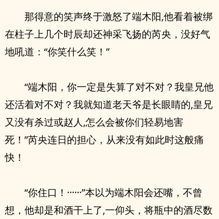
那得意的笑声终于激怒了端木阳,他看着被绑
在柱子上几个时辰却还神采飞扬的芮央，没好气
地吼道：“你笑什么笑！”
“端木阳，你一定是失算了对不对？我皇兄他
还活着对不对？我就知道老天爷是长眼睛的,皇兄
又没有杀过或赵人,怎么会被你们轻易地害
死！”芮央连日的担心，从来没有如此时这般痛
快！
“你住口！······”本以为端木阳会还嘴，不曾
想，他却是和酒干上了,一仰头，将瓶中的酒尽数