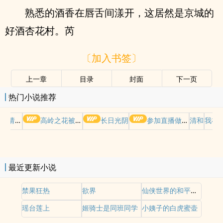
熟悉的酒香在唇舌间漾开，这居然是京城的
好酒杏花村。芮
〔加入书签〕
上一章
目录
封面
下一页
热门小说推荐
哭请摆好
高岭之花被权贵轮了后
长日光阴
参加直播做爱综艺后我火了(NPH)
清和
我在
最近更新小说
禁果狂热
欲界
仙侠世界的和平之梦
瑶台莲上
姬骑士是同班同学
小姨子的白虎蜜壶