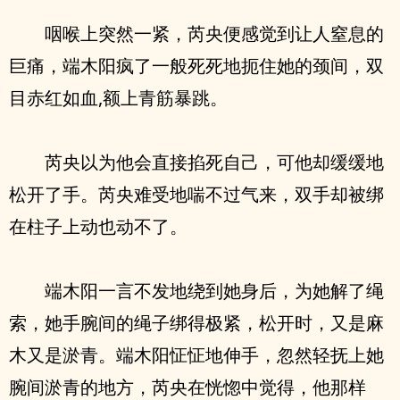
咽喉上突然一紧，芮央便感觉到让人窒息的
巨痛，端木阳疯了一般死死地扼住她的颈间，双
目赤红如血,额上青筋暴跳。
芮央以为他会直接掐死自己，可他却缓缓地
松开了手。芮央难受地喘不过气来，双手却被绑
在柱子上动也动不了。
端木阳一言不发地绕到她身后，为她解了绳
索，她手腕间的绳子绑得极紧，松开时，又是麻
木又是淤青。端木阳怔怔地伸手，忽然轻抚上她
腕间淤青的地方，芮央在恍惚中觉得，他那样