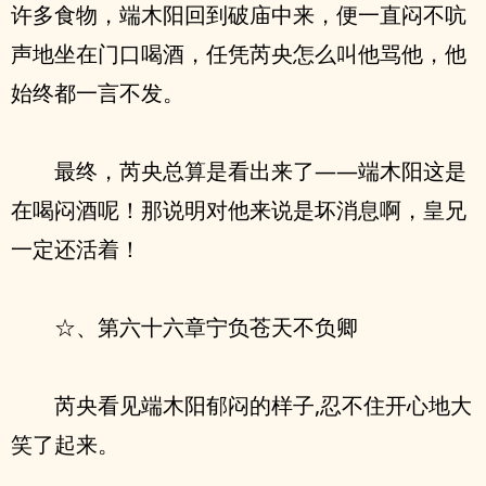
许多食物，端木阳回到破庙中来，便一直闷不吭
声地坐在门口喝酒，任凭芮央怎么叫他骂他，他
始终都一言不发。
最终，芮央总算是看出来了——端木阳这是
在喝闷酒呢！那说明对他来说是坏消息啊，皇兄
一定还活着！
☆、第六十六章宁负苍天不负卿
芮央看见端木阳郁闷的样子,忍不住开心地大
笑了起来。