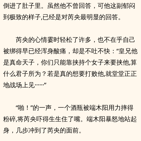
倒进了肚子里。虽然他不曾回答，可他这副郁闷
到极致的样子,已经是对芮央最明显的回答。
芮央的心情霎时轻松了许多，也不在乎自己
被绑得早已经浑身酸痛，却是不吐不快：“皇兄他
是真命天子，你们只能靠挟持个女子来要挟他,算
什么君子所为？若是真的想要打败他,就堂堂正正
地战场上见······”
“啪！”的一声，一个酒瓶被端木阳用力摔得
粉碎,将芮央吓得生生住了嘴。端木阳暴怒地站起
身，几步冲到了芮央的面前。