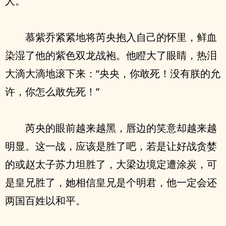
人。
慕紫乔紧紧地将芮央抱入自己的怀里，鲜血
染湿了他的紫色双龙战袍。他瞪大了眼睛，热泪
大滴大滴地滚下来：“央央，你敢死！没有朕的允
许，你怎么敢先死！”
芮央的眼前越来越黑，唇边的笑意却越来越
明显。这一战，应该是胜了吧，若是让好战贪婪
的或赵太子苏力坦胜了，大梁边境定遭涂炭，可
是皇兄胜了，她相信皇兄是个明君，他一定会还
两国百姓以和平。