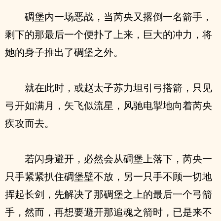
碉堡内一场恶战，当芮央又撂倒一名箭手，
剩下的那最后一个便扑了上来，巨大的冲力，将
她的身子推出了碉堡之外。
就在此时，或赵太子苏力坦引弓搭箭，只见
弓开如满月，矢飞似流星，风驰电掣地向着芮央
疾攻而去。
若闪身避开，必然会从碉堡上落下，芮央一
只手紧紧扒住碉堡壁不放，另一只手不顾一切地
挥起长剑，先解决了那碉堡之上的最后一个弓箭
手，然而，再想要避开那追魂之箭时，已是来不