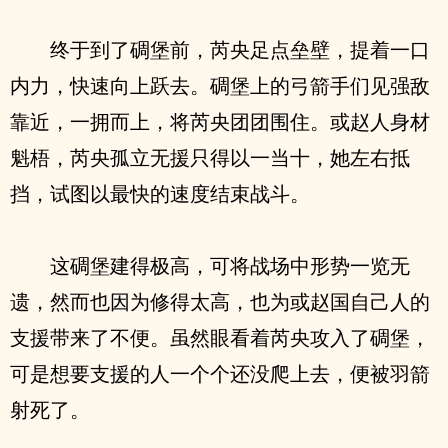
终于到了碉堡前，芮央足点垒壁，提着一口
内力，快速向上跃去。碉堡上的弓箭手们见强敌
靠近，一拥而上，将芮央团团围住。或赵人身材
魁梧，芮央孤立无援只得以一当十，她左右抵
挡，试图以最快的速度结束战斗。
这碉堡建得极高，可将战场中形势一览无
遗，然而也因为修得太高，也为或赵国自己人的
支援带来了不便。虽然眼看着芮央攻入了碉堡，
可是想要支援的人一个个还没爬上去，便被羽箭
射死了。