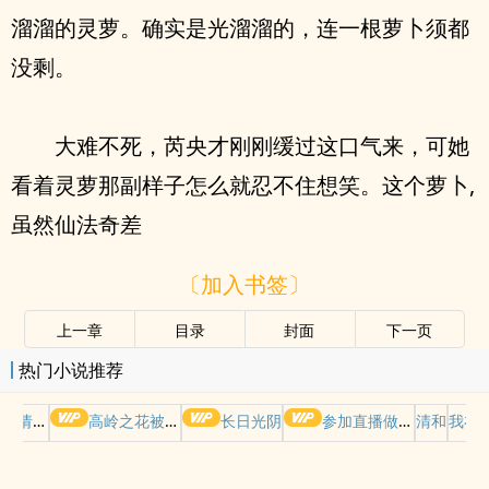
溜溜的灵萝。确实是光溜溜的，连一根萝卜须都
没剩。
大难不死，芮央才刚刚缓过这口气来，可她
看着灵萝那副样子怎么就忍不住想笑。这个萝卜,
虽然仙法奇差
〔加入书签〕
上一章
目录
封面
下一页
热门小说推荐
哭请摆好
高岭之花被权贵轮了后
长日光阴
参加直播做爱综艺后我火了(NPH)
清和
我在