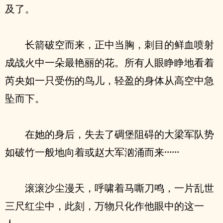
及了。
长箭破空而来，正中当胸，刺目的鲜血喷射
成战火中一朵最艳丽的花。所有人眼睁睁地看着
芮央如一只受伤的鸟儿，轻盈的身体从高空中急
坠而下。
在她的身后，失去了碉堡阻碍的大梁军队势
如破竹一般地向着或赵大军汹涌而来······
滚滚沙尘漫天，呼啸着马嘶刀鸣，一片乱世
三尺红尘中，此刻，万物只化作他眼中的这一