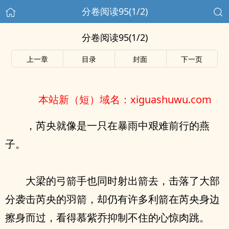
分卷阅读95(1/2)
分卷阅读95(1/2)
上一章
目录
封面
下一页
本站新（短）域名：xiguashuwu.com
，芮央就像是一只在暴雨中艰难前行的燕
子。
大梁的弓箭手也同时射出箭去，击落了大部
分袭击芮央的羽箭，却仍有许多利箭在芮央身边
擦身而过，看得慕紫乔抑制不住的心惊肉跳。