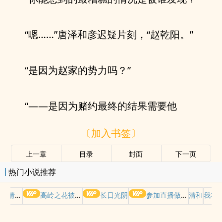
“嗯……”唐泽和彦迟疑片刻，“赵乾阳。”
“是因为赵家的势力吗？”
“——是因为赌约最终的结果需要他
〔加入书签〕
上一章
目录
封面
下一页
热门小说推荐
哭请摆好
高岭之花被权贵轮了后
长日光阴
参加直播做爱综艺后我火了(NPH)
清和
我在