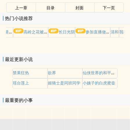
上一章
目录
封面
下一页
热门小说推荐
哭请摆好
高岭之花被权贵轮了后
长日光阴
参加直播做爱综艺后我火了(NPH)
清和
我在
最近更新小说
禁果狂热
欲界
仙侠世界的和平之梦
瑶台莲上
姬骑士是同班同学
小姨子的白虎蜜壶
最重要的小事