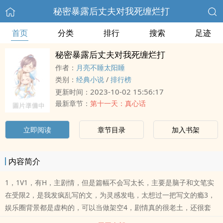
秘密暴露后丈夫对我死缠烂打
首页
分类
排行
搜索
足迹
秘密暴露后丈夫对我死缠烂打
作者：
月亮不睡太阳睡
类别：
经典小说
/
排行榜
2023-10-02 15:56:17
更新时间：
最新章节：
第十一天：真心话
立即阅读
章节目录
加入书架
内容简介
1，1V1，有H，主剧情，但是篇幅不会写太长，主要是脑子和文笔实
在受限2，是我发疯乱写的文，为灵感发电，太想过一把写文的瘾3，
娱乐圈背景都是虚构的，可以当做架空4，剧情真的很老土，还很套
路。我是土狗我先来：我最喜欢土甜土甜的文了???*姜童和傅一之当