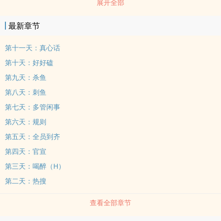
展开全部
了半年夫妻，她没告诉他其实她自己有一个隐瞒很久的秘密。傅一之
和姜童当了半年夫妻，他没告诉她其实他自己心底有个曾经在意的
最新章节
人。姜童与傅一之是娱乐圈风评的两个极端。再之后，姜童受邀参加
一档综艺，好死不死与自己的便宜丈夫成为了搭档。姜童的小秘密暴
第十一天：真心话
露前：姜童问三句，傅一之答一句。主打的就是“别问，问就是关系不
第十天：好好磕
熟”姜童的小秘密暴露后：姜童没开口，傅一之：老婆，我在。姜
第九天：杀鱼
童：？＃秘密暴露后丈夫对我死缠烂打＃＃这该死的床下不熟床上熟
第八天：刺鱼
的关系＃
第七天：多管闲事
第六天：规则
第五天：全员到齐
第四天：官宣
第三天：喝醉（H）
第二天：热搜
查看全部章节