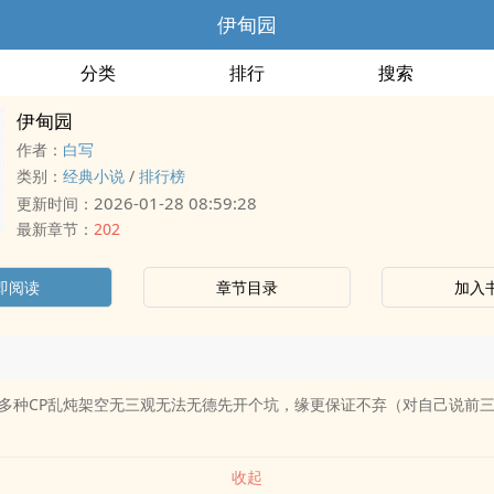
伊甸园
分类
排行
搜索
伊甸园
作者：
白写
类别：
经典小说
/
排行榜
2026-01-28 08:59:28
更新时间：
最新章节：
202
即阅读
章节目录
加入
多种CP乱炖架空无三观无法无德先开个坑，缘更保证不弃（对自己说前
收起