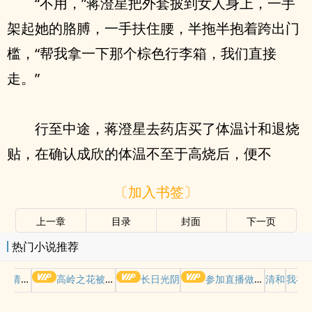
“不用，”蒋澄星把外套披到女人身上，一手
架起她的胳膊，一手扶住腰，半拖半抱着跨出门
槛，“帮我拿一下那个棕色行李箱，我们直接
走。”
行至中途，蒋澄星去药店买了体温计和退烧
贴，在确认成欣的体温不至于高烧后，便不
〔加入书签〕
上一章
目录
封面
下一页
热门小说推荐
哭请摆好
高岭之花被权贵轮了后
长日光阴
参加直播做爱综艺后我火了(NPH)
清和
我在