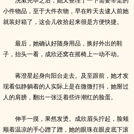
洗漱完毕之后，她又整理了一下需要带走的
小件物品，至于大件衣物，早在昨天去逮人前她
就装好箱了，这会儿收拾起来很是方便快捷。
最后，她确认好随身用品，换好外出的鞋
子，抬头一看，成欣还窝在摇椅上一动不动。
蒋澄星起身向阳台走去。及至跟前，她才发
现看似静躺着的人实际上是在微微打抖，她掰过
人的肩膀，翻出一张泛着些许潮红的脸蛋。
伸手一摸，果然发烫。成欣眉头拧起，脸颊
顺着温凉的手心蹭了蹭，她的眼珠在眼皮底下滚