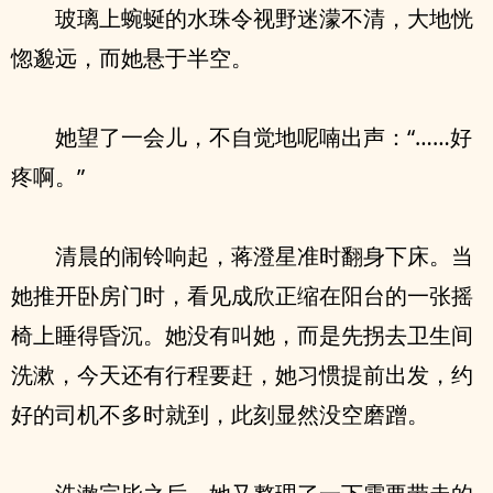
玻璃上蜿蜒的水珠令视野迷濛不清，大地恍
惚邈远，而她悬于半空。
她望了一会儿，不自觉地呢喃出声：“……好
疼啊。”
清晨的闹铃响起，蒋澄星准时翻身下床。当
她推开卧房门时，看见成欣正缩在阳台的一张摇
椅上睡得昏沉。她没有叫她，而是先拐去卫生间
洗漱，今天还有行程要赶，她习惯提前出发，约
好的司机不多时就到，此刻显然没空磨蹭。