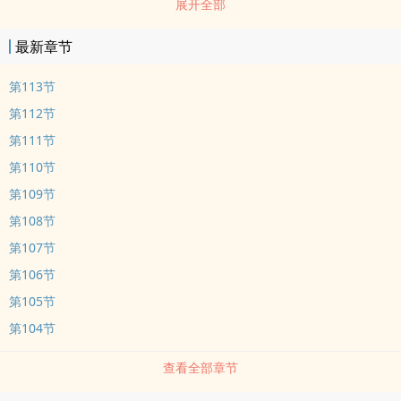
展开全部
最新章节
第113节
第112节
第111节
第110节
第109节
第108节
第107节
第106节
第105节
第104节
查看全部章节