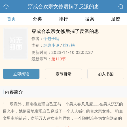
穿成合欢宗女修后揣了反派的崽
首页
分类
排行
搜索
足迹
穿成合欢宗女修后揣了反派的崽
作者：
个包子哒
类别：
经典小说
/
排行榜
2023-11-10 02:02:37
更新时间：
最新章节：
第113节
立即阅读
章节目录
加入书架
内容简介
" 一场意外，顾南挽发现自己正与一个男人春风几度……在男人沉沉的
目光中，她倒霉地发现自己穿成了一个人人喊打的合欢宗女修。 狗血
文男主的徒弟，病弱万人迷女主的师妹，一个随时准备为女主送命的
药引，下场..