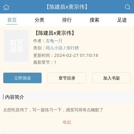
【陈建昌x黄宗伟】
首页
分类
排行
搜索
足迹
【陈建昌x黄宗伟】
作者：
左龟一只
类别：
同人小说
/
排行榜
2024-02-27 01:10:16
更新时间：
最新章节：
1
立即阅读
章节目录
加入书架
内容简介
太想吃昌伟了，写一篇练习一下，感觉写得有点幽默了
收起