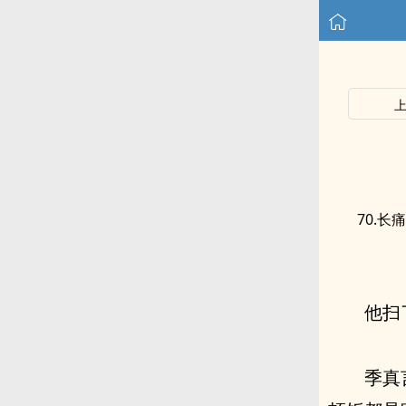
70.长
他扫
季真