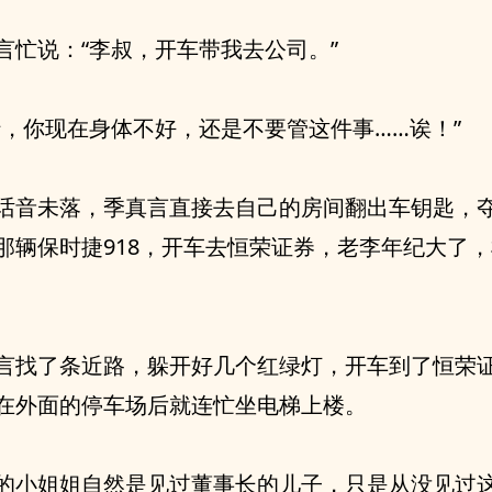
言忙说：“李叔，开车带我去公司。”
行，你现在身体不好，还是不要管这件事……诶！”
话音未落，季真言直接去自己的房间翻出车钥匙，
那辆保时捷918，开车去恒荣证券，老李年纪大了
言找了条近路，躲开好几个红绿灯，开车到了恒荣
在外面的停车场后就连忙坐电梯上楼。
的小姐姐自然是见过董事长的儿子，只是从没见过