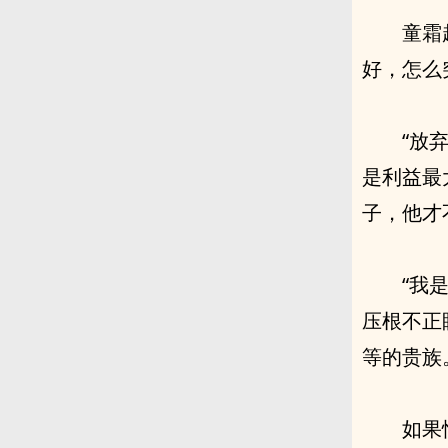
童霜
好，怎么
“放
是利益最
子，他才
“我
压根不正
等的贵族
如果