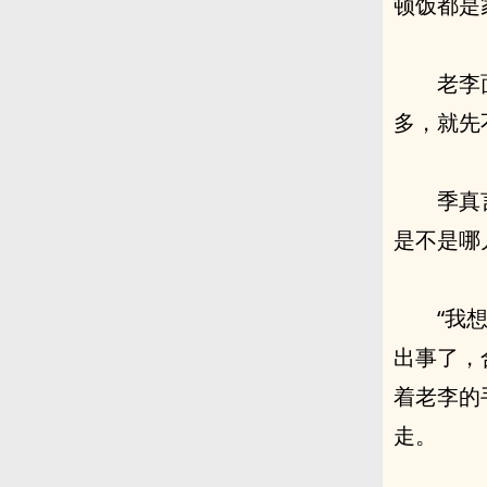
顿饭都是
老李
多，就先
季真
是不是哪
“我
出事了，
着老李的
走。