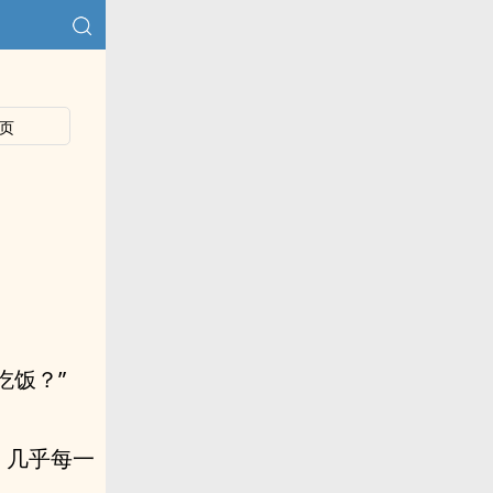
页
吃饭？”
，几乎每一