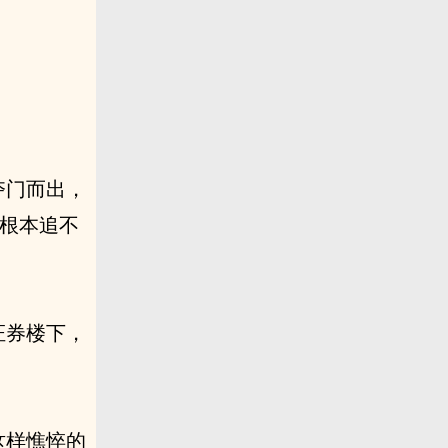
夺门而出，
，根本追不
证券楼下，
这样憔悴的