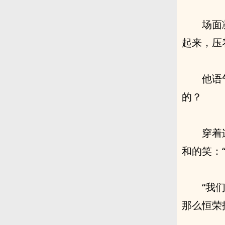
场面
起来，压
他语
的？
穿着
和的笑：
“我
那么恒荣