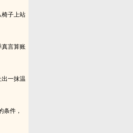
从椅子上站
季真言算账
扯出一抹温
的条件，