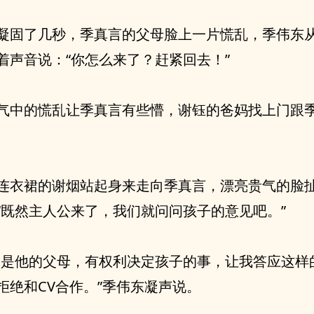
凝固了几秒，季真言的父母脸上一片慌乱，季伟东
着声音说：“你怎么来了？赶紧回去！”
气中的慌乱让季真言有些懵，谢钰的爸妈找上门跟
连衣裙的谢烟站起身来走向季真言，漂亮贵气的脸
“既然主人公来了，我们就问问孩子的意见吧。”
们是他的父母，有权利决定孩子的事，让我答应这样
拒绝和CV合作。”季伟东凝声说。