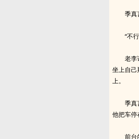
季真
“不
老李
坐上自己
上。
季真
他把车停
前台