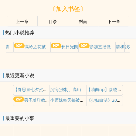
〔加入书签〕
上一章
目录
封面
下一章
热门小说推荐
哭请摆好
高岭之花被权贵轮了后
长日光阴
参加直播做爱综艺后我火了(NPH)
清和
我在
最近更新小说
【眷思量七夕贺文】镜花水月
沉疴(强制、高h)
【哨向np】废物哨兵求生指南
男子羞耻教育世界（gb四爱女攻/高H）
小师妹每天都被操干不止（nph）
《少妇白洁》2026重制版
最重要的小事