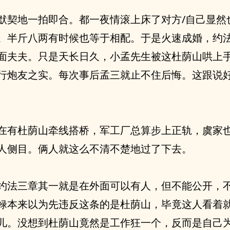
默契地一拍即合。都一夜情滚上床了对方/自己显然
。半斤八两有时候也等于相配。于是火速成婚，约
面夫夫。只是天长日久，小孟先生被这杜荫山哄上
行炮友之实。每次事后孟三就止不住后悔。这跟说
在有杜荫山牵线搭桥，军工厂总算步上正轨，虞家
人侧目。俩人就这么不清不楚地过了下去。
约法三章其一就是在外面可以有人，但不能公开，
禄本来以为先违反这条的是杜荫山，毕竟这人看着
儿。没想到杜荫山竟然是工作狂一个，反而是自己