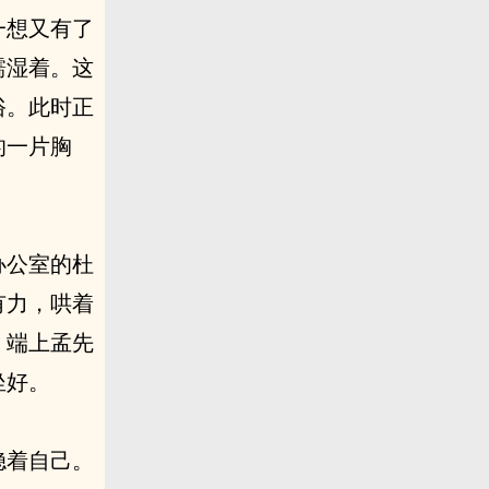
一想又有了
濡湿着。这
俗。此时正
的一片胸
办公室的杜
有力，哄着
，端上孟先
坐好。
稳着自己。