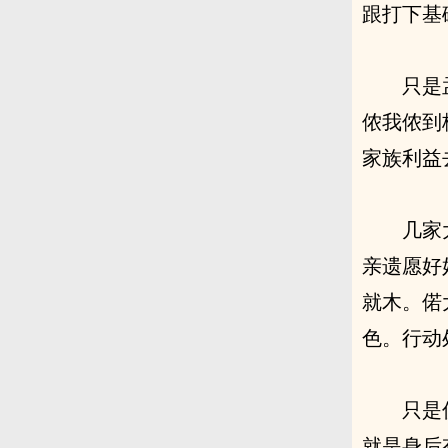
跟打下基
只是
侬我侬到
家族利益
几家
亲遗愿好
就木。偌
色。行动
只是
就是身后