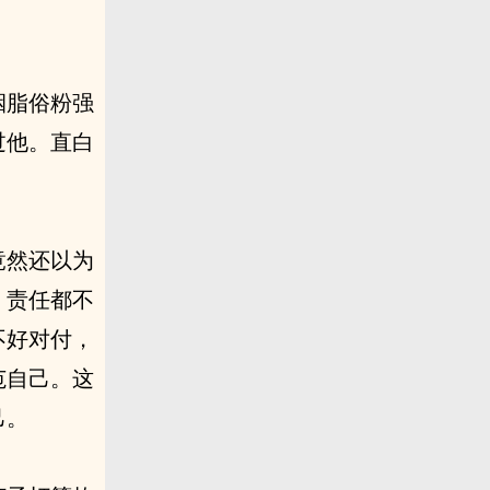
胭脂俗粉强
过他。直白
竟然还以为
，责任都不
不好对付，
范自己。这
己。