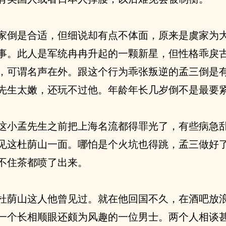
家倒是合适，但细说却有点不体面，原来是虞家为
事。此人是军统冉冉升起的一颗新星，但性格乖戾
，可谓名声在外。跟这个行为乖张叛逆的孟三倒是
先生太嫩，还玩不过他。年龄年长几岁倒不是最要
这小孟先生之前把上海名流都得罪光了，有些病急
见这杜荫山一面。哪怕是个火坑也得跳，孟三做好
不住茶都喷了出来。
杜荫山这人他曾见过。就在他回国不久，在酒吧放
一个长相顺眼还颇为风趣的一位男士。两个人相谈