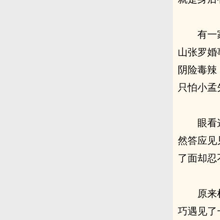
有一
山张罗婚
阴险毒辣
只怕小孟
眼看
然答应见
了面却忍
原来
巧遇见了