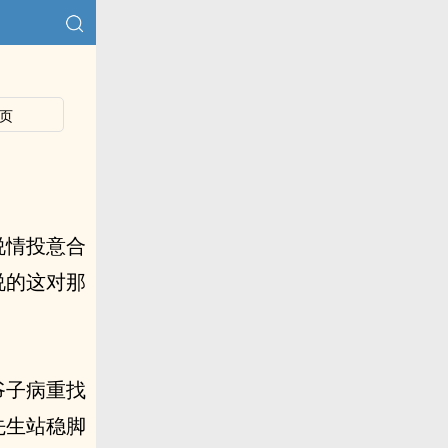
页
说情投意合
说的这对那
爷子病重找
先生站稳脚