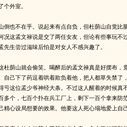
了个外室。
山倒也不在乎。说起来有点自负，但杜荫山自觉比
何况这孟文禄说是交了两任女友，但论有些事玩不
孟先生尝过滋味后怕是对女人不感兴趣了。
这杜荫山就会偷笑。喝醉后的孟文禄真是好摆布，
。自己下了药逗着哄着欺负着他，把人都草失禁了
得亏这位孟少爷神经大条。不过这人醒着的时候真
百多个，七百个扑在兵工厂上，剩下一百个拿来防
己精心设局想要的效果。他要这人死心塌地爱上自