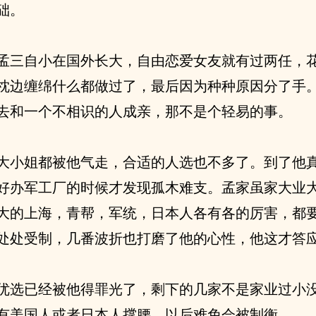
础。
孟三自小在国外长大，自由恋爱女友就有过两任，
枕边缠绵什么都做过了，最后因为种种原因分了手
去和一个不相识的人成亲，那不是个轻易的事。
大小姐都被他气走，合适的人选也不多了。到了他
好办军工厂的时候才发现孤木难支。孟家虽家大业
大的上海，青帮，军统，日本人各有各的厉害，都
处处受制，几番波折也打磨了他的心性，他这才答
优选已经被他得罪光了，剩下的几家不是家业过小
有美国人或者日本人撑腰，以后难免会被制衡。