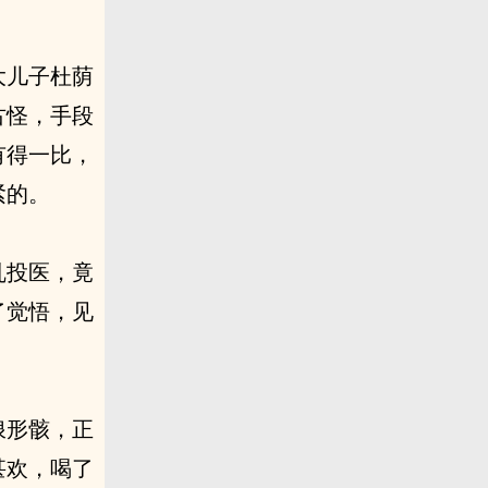
大儿子杜荫
古怪，手段
有得一比，
紧的。
乱投医，竟
了觉悟，见
浪形骸，正
甚欢，喝了