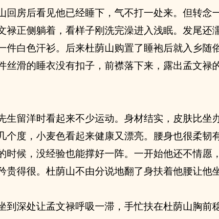
山回房后看见他已经睡下，气不打一处来。但转念
文禄正侧躺着，看样子刚洗完澡进入浅眠。发尾还
一件白色汗衫。后来杜荫山购置了睡袍后就入乡随
件丝滑的睡衣没有扣子，前襟落下来，露出孟文禄
先生留洋时看起来不少运动。身材结实，皮肤比坐
几个度，小麦色看起来健康又漂亮。腰身也很柔韧
的时候，没经验也能撑好一阵。一开始他还不情愿
矜贵得很。杜荫山不由分说地翻了身扶着他腰让他
坐到深处让孟文禄呼吸一滞，手忙扶在杜荫山胸前