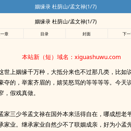
姻缘录 杜荫山/孟文禄(1/7)
姻缘录 杜荫山/孟文禄(1/7)
上一章
目录
封面
下一
本站新（短）域名：xiguashuwu.com
这世上姻缘千万种，大抵分来也不过那几类，比如
豪夺的，举案齐眉的，嬉笑怒骂的等等等等。今天
窄，假戏真做。
孟家三少爷孟文禄在国外本来活得自在，哪成想老
承家业。继承家业自然少不了联姻成亲，好为小孟