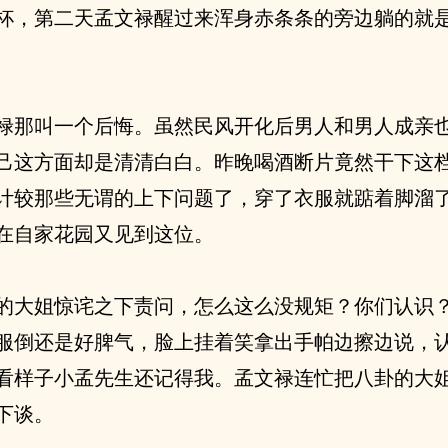
杯，第二天孟文禄醒过来浑身赤条条的旁边躺的就
禄那叫一个后悔。虽然民风开化后男人和男人成亲
己这方面却是清清白白。昨晚喝酒断片竟然干下这
计较那些无谓的上下问题了，穿了衣服就踮着脚溜
在自家花园又见到这位。
的大姐惊诧之下责问，怎么这么没规矩？你们认识
服倒还是好脾气，脸上挂着笑拿出手帕边擦边说，
看样子小孟先生还记得我。孟文禄连忙把八卦的大
下谈。