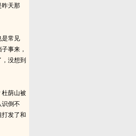
是昨天那
也是常见
档子事来，
了，没想到
？杜荫山被
认识倒不
姐打发了和