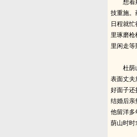
想着
技重施。
日程就忙
里琢磨枪
里闲走等
杜荫
表面丈夫
好面子还
结婚后亲
他留洋多
荫山时时