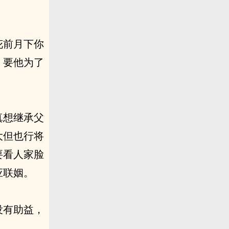
花前月下你
。要他为了
真想继承父
大但也行将
要看人家脸
应联姻。
没有助益，