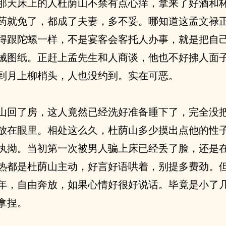
那天床上的人杜荫山不禁有点心痒，拿来了好酒和
药就免了，都成了夫妻，多不妥。哪知道这孟文禄
得跟陀螺一样，不是宴客会客托人办事，就是把自
械图纸。正赶上孟先生和人商谈，他也不好拂人面
到月上柳梢头，人也没约到。实在可恶。
山回了房，这人竟然已经洗好准备睡下了，完全没
放在眼里。相处这么久，杜荫山多少摸出点他的性
执拗。当初第一次被男人骗上床已经丢了脸，还是
热都是杜荫山主动，好言好语哄着，别提多费劲。
年，自由奔放，如果心情好很好说话。毕竟是小了
拿捏。