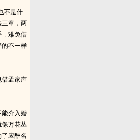
也不是什
法三章，两
手，难免借
好的不一样
也借孟家声
不能介入婚
就像万花丛
为了应酬名