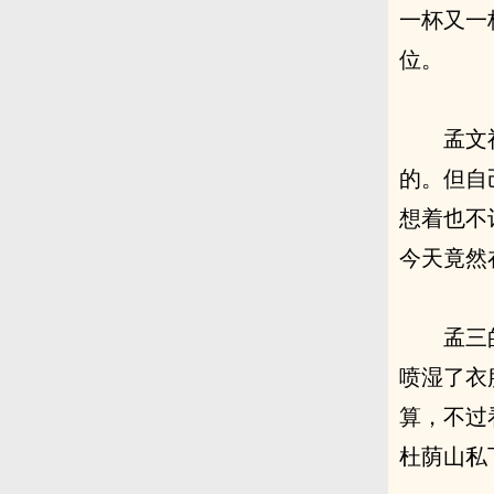
一杯又一
位。
孟文
的。但自
想着也不
今天竟然
孟三
喷湿了衣
算，不过
杜荫山私