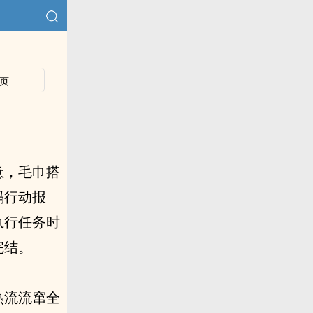
页
惫，毛巾搭
码行动报
执行任务时
完结。
热流流窜全