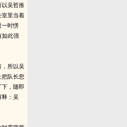
所以吴哲推
公室里当着
哲一时愣
有如此强
有，所以吴
上把队长您
了下，随即
解释：吴
。