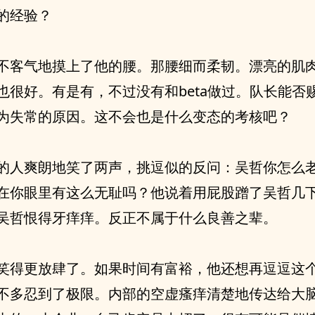
的经验？
不客气地摸上了他的腰。那腰细而柔韧。漂亮的肌
也很好。有是有，不过没有和beta做过。队长能否
为失常的原因。这不会也是什么变态的考核吧？
的人爽朗地笑了两声，挑逗似的反问：吴哲你怎么
在你眼里有这么无耻吗？他说着用屁股蹭了吴哲几
吴哲恨得牙痒痒。反正不属于什么良善之辈。
笑得更放肆了。如果时间有富裕，他还想再逗逗这
不多忍到了极限。内部的空虚瘙痒清楚地传达给大