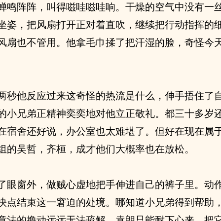
蝉鸣阵阵，叫得嗞哇嗞哇响。干燥的空气中没有一
坐姿，把风扇打开正对着直吹，继续把行动指挥的
风扇也不管用。他拿毛巾揉了把汗湿的脸，奇怪今
两秒他反应过来这奇怪的热流是什么，伸手捂住了
的小兄弟正精神奕奕地对他立正敬礼。都三十多岁
在宿舍还好说，办公室也太难堪了。但好在现在属
组的吴哲，齐桓，成才他们大概率也在放松。
了眼窗外，做贼心虚地把手伸进自己的裤子里。动
快点结束这一窘迫的处境。哪知道小兄弟得到帮助
章法的撸动远远无法疏解。袁朗只能耐下心来，把