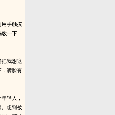
肉用手触摸
赐教一下
老把我想这
下，满脸有
个年轻人，
脑。想到被