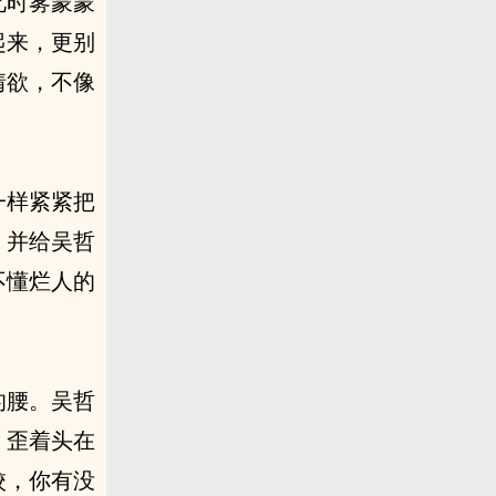
此时雾蒙蒙
起来，更别
情欲，不像
一样紧紧把
，并给吴哲
不懂烂人的
的腰。吴哲
，歪着头在
校，你有没