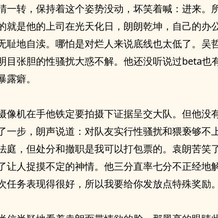
睛一转，保持着这个姿势没动，坏笑着喊：进来。
的就是他的上司在光天化日，朗朗乾坤，自己的办
无耻地自渎。哪怕是对烂人来说底线也太低了。吴
明目张胆的性骚扰大惑不解。他还没听说过beta也
暴露癖。
摄像机在手他铁定要拍摄下证据呈交大队。但他没
了一步，朗声说道：对队友实行性骚扰和猥亵够不
法庭，但处分和撤职是我可以打包票的。袁朗苦笑
了让人捉摸不定的神情。他三分直率七分不正经地
次任务表现得很好，所以我要给你发放点特殊奖励