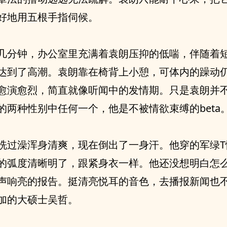
好地用五根手指伺候。
几分钟，办公室里充满着袁朗压抑的低喘，伴随着
达到了高潮。袁朗靠在椅背上小憩，可体内的躁动
愈演愈烈，简直就像听闻中的发情期。只是袁朗并
的两种性别中任何一个，他是不被情欲束缚的beta
洗过澡浑身清爽，现在倒出了一身汗。他穿的军绿T
的弧度清晰明了，跟紧身衣一样。他还没想明白怎
声响亮的报告。挺清亮悦耳的音色，去播报新闻也
加的大硕士吴哲。