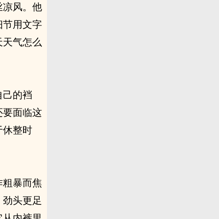
丝凉风。他
细节用文字
天天气怎么
自己的裆
还要面临这
于休整时
作粗暴而焦
，劲头更足
它从内裤里