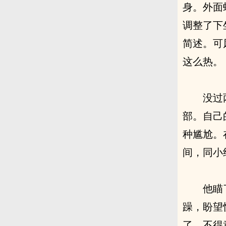
身。外面
调整了下
简述。可
这么热。
没过
部。自己
种尴尬。
间，同小
他瞄
躁，盼望
了，不得