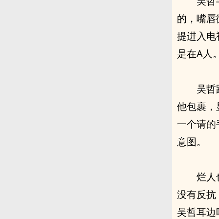
吴哲
的，嘴唇
提进入电
是在A人
吴哲
他包裹，
一个请的
意图。
烂人
没有反抗
吴哲耳边