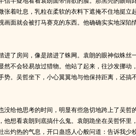
半信半疑地看着袁朗面带情欲的脸。那黑亮的眼睛
微张着吐息，乳粒在柔软的衣料下遮掩不住地挺立
视画面就会被打马赛克的东西。他确确实实地深陷
。
踏进了房间，像是踏进了蛛网。袁朗的眼神似蛛丝
显然不会轻易放过猎物。他站了起来，往沙发挪动
手势。吴哲坐下，小心翼翼地与他保持距离，还搞
也没给他思考的时间，明显有些急切地跨上了吴哲
，他想看袁朗到底搞什么鬼。袁朗跪坐在吴哲怀里
吐出灼热的气息，开口蛊惑人心般问道：告诉我少