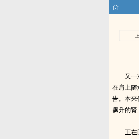
又一
在肩上随
告。本来
飙升的肾
正在