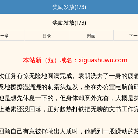
奖励发放(1/3)
奖励发放(1/3)
上一章
目录
封面
下一
本站新（短）域名：xiguashuwu.com
次任务有惊无险地圆满完成。袁朗洗去了一身的疲
意地擦擦湿漉漉的刺猬头短发，坐在办公室电脑前
他是想先休息一下的，但身体却意外亢奋，大概是
上激素还没回落，正好趁热打铁把无聊的文书工作
回顾自己有意被俘救出人质时，他感到一股躁动的