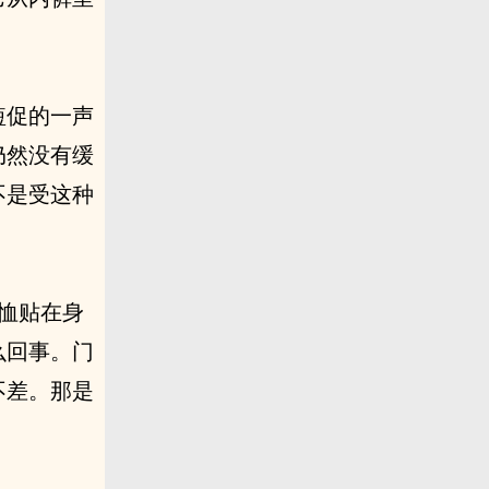
短促的一声
仍然没有缓
不是受这种
。
恤贴在身
么回事。门
不差。那是