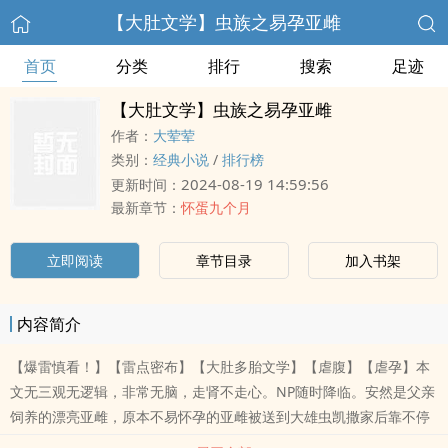
【大肚文学】虫族之易孕亚雌
首页
分类
排行
搜索
足迹
【大肚文学】虫族之易孕亚雌
作者：
大荤荤
类别：
经典小说
/
排行榜
2024-08-19 14:59:56
更新时间：
最新章节：
怀蛋九个月
立即阅读
章节目录
加入书架
内容简介
【爆雷慎看！】【雷点密布】【大肚多胎文学】【虐腹】【虐孕】本
文无三观无逻辑，非常无脑，走肾不走心。NP随时降临。安然是父亲
饲养的漂亮亚雌，原本不易怀孕的亚雌被送到大雄虫凯撒家后靠不停
怀孕生子备受宠爱。