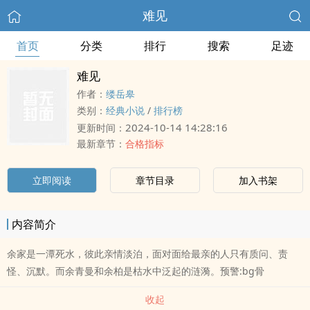
难见
首页
分类
排行
搜索
足迹
难见
作者：
缕岳皋
类别：
经典小说
/
排行榜
2024-10-14 14:28:16
更新时间：
最新章节：
合格指标
立即阅读
章节目录
加入书架
内容简介
余家是一潭死水，彼此亲情淡泊，面对面给最亲的人只有质问、责
怪、沉默。而余青曼和余柏是枯水中泛起的涟漪。预警:bg骨
收起