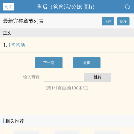
售后（爸爸活/公媳 高h）
封面
最新完整章节列表
正序
倒序
正文
1爸爸活
下一页
尾页
输入页数
(第
1
/
1
页)当前
100
条/页
相关推荐