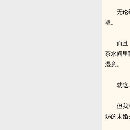
无论
取。
而且
茶水间里
湿意。
就这
但我
姊的未婚