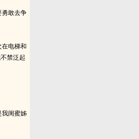
要勇敢去争
次在电梯和
我不禁泛起
是我闺蜜姊