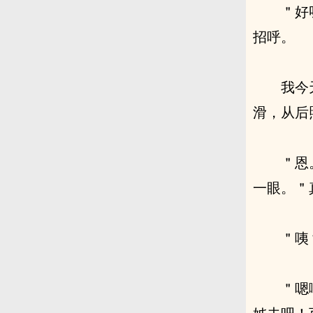
＂好
招呼。
我今
滑，从后
＂恩
一眼。＂
＂咦
＂嗯