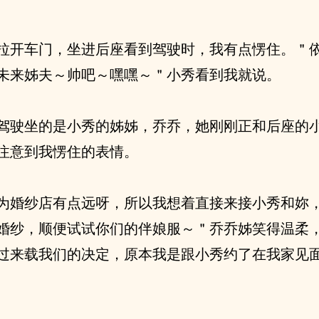
拉开车门，坐进后座看到驾驶时，我有点愣住。＂
未来姊夫～帅吧～嘿嘿～＂小秀看到我就说。
驾驶坐的是小秀的姊姊，乔乔，她刚刚正和后座的
注意到我愣住的表情。
为婚纱店有点远呀，所以我想着直接来接小秀和妳
婚纱，顺便试试你们的伴娘服～＂乔乔姊笑得温柔
过来载我们的决定，原本我是跟小秀约了在我家见