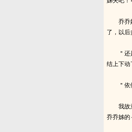
姊夫吧！
乔乔
了，以后
＂还
结上下动
＂依
我故
乔乔姊的