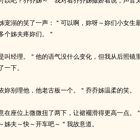
可以吧？乔乔姊～＂我对着乔乔姊撒娇着说，声音
姊宠溺的笑了一声：＂可以啊，妳呀～妳们小女生
多个姊夫疼妳们。＂
是叫经理。＂他的语气没什么变化，但我从后照镜
了一下。
依妳别理他，他老古板一个。＂乔乔姊温柔的笑。
意在座位上微微扭了两下，让裙襬滑得更高一点。
～姊夫～快～开车吧～＂我故意道。