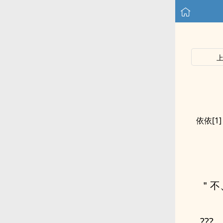
依依[1
＂不
???