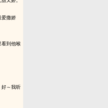
又甜又娇。
最爱撒娇
里看到他喉
＂好～我听