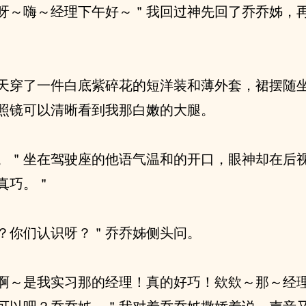
呀～嗨～经理下午好～＂我回过神先回了乔乔姊，
天穿了一件白底紫碎花的短洋装和薄外套，裙摆随
照镜可以清晰看到我那白嫩的大腿。
。＂坐在驾驶座的他语气温和的开口，眼神却在后
真巧。＂
？你们认识呀？＂乔乔姊侧头问。
啊～是我实习那的经理！真的好巧！欸欸～那～经