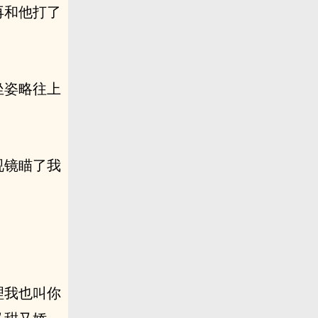
再和他打了
坐姿略往上
视镜瞄了我
理我也叫你