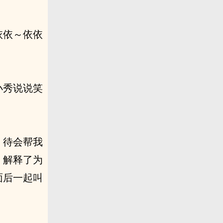
依依～依依
小秀说说笑
，待会帮我
，解释了为
面后一起叫