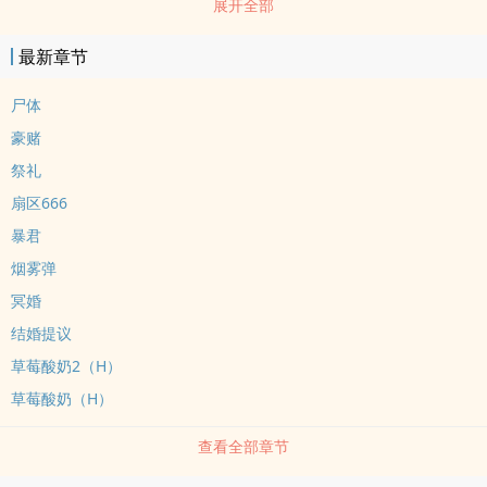
展开全部
的小小爱好，还在某次小丑的越狱中非常不小心的“失手”杀了小丑。?
? ? ? 杀死小丑是有些别的原因，但最主要的还是为自己报仇，表面好
最新章节
说话，实则睚眦必报的林小月以为这实在是一桩精神病人“防卫过
当”的小事，不值得引起任何人的关注，却没想到不仅引起了蝙蝠侠的
尸体
注视，还被院方莫名强制谴离了快乐老家阿卡姆。? ? ? ? ?一离开精神
豪赌
病院，不情不愿的林小月就无缝衔接了一份为哥谭首富布鲁斯·韦恩清
祭礼
理庄园的好工作。不疑有他，只当是阿卡姆精神病院对病人出院后的
扇区666
关怀工作做得妥当，清洁女仆·林小月每日循规蹈矩的遵照着管家先生
暴君
阿尔弗雷德的吩咐，兢兢业业的工作着。? ? ? ? ?一个月过去，就在林
小月以为自己已经适应了新工作，一切尘埃落定，日子将变得无聊且
烟雾弹
安稳的档口，某个阳光明媚的早晨，准备上厕所的，生前罹患重度幻
冥婚
觉症·死后成为无法控制污染的混沌邪神·林小月分月......发现自己的逼
结婚提议
不见了！? ? ? ? ?只能通过隐隐的感应本体，知道自己大概是把逼污染
草莓酸奶2（H）
到谁身上了，当天，看似心平气和，实则人走了有一会儿的林小月，
草莓酸奶（H）
除了看韦恩庄园的每一个人都觉得他们可能变双性了，同时还伴有强
烈的冲动，想要冲上去把人裤子扒开，看看长没长逼...... ? ? ?tips：?
查看全部章节
? ?1.文案可见，这是一篇奇葩黄暴脑洞文，主DC漫威，ooc属于我，
逻辑死，时间线估计也乱。? ? ?2.有GB情节，我都写邪神了，还写把