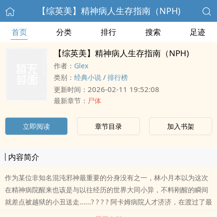
【综英美】精神病人生存指南（NPH)
首页
分类
排行
搜索
足迹
【综英美】精神病人生存指南（NPH)
作者：
Glex
类别：
经典小说
/
排行榜
2026-02-11 19:52:08
更新时间：
最新章节：
尸体
立即阅读
章节目录
加入书架
内容简介
作为某位非知名混沌邪神最重要的分身没有之一，林小月本以为这次
在精神病院醒来也该是与以往经历的世界大同小异，不料刚醒的瞬间
就差点被越狱的小丑送走......? ? ? ? 阿卡姆病院人才济济，在渡过了最
初的磨合期，适应良好的林小月不仅成功觉醒了和病友追更蝙布文学