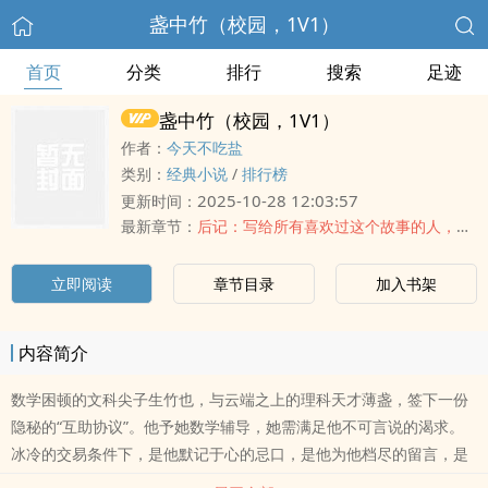
盏中竹（校园，1V1）
首页
分类
排行
搜索
足迹
盏中竹（校园，1V1）
作者：
今天不吃盐
类别：
经典小说
/
排行榜
2025-10-28 12:03:57
更新时间：
最新章节：
后记：写给所有喜欢过这个故事的人，以及偷走它的人
立即阅读
章节目录
加入书架
内容简介
数学困顿的文科尖子生竹也，与云端之上的理科天才薄盏，签下一份
隐秘的“互助协议”。他予她数学辅导，她需满足他不可言说的渴求。
冰冷的交易条件下，是他默记于心的忌口，是他为他档尽的留言，是
他递来的那颗桂花糖。清冷学霸沉溺于雪松冷香般的温柔，却不知这