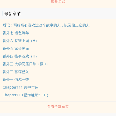
展开全部
一切，尽是他精心编织的诱捕之网。她是他计算过最优解后，依然甘
愿沉沦的意外。一场始于不对等协议的纠缠，一段走向并肩未来的蜕
最新章节
变。【雪松冷冽贵公子×清丽坚韧药膳少女】【1V1，SC，HE】
后记：写给所有喜欢过这个故事的人，以及偷走它的人
番外七 韫色流年
番外六 持证上岗（H）
番外五 家长见面
番外四 指令游戏（H）
番外三 大学同居日常（微H）
番外二 蓄谋已久
番外一 惊鸿一瞥
Chapter111 盏中竹色
Chapter110 星海缠绵5（H）
查看全部章节