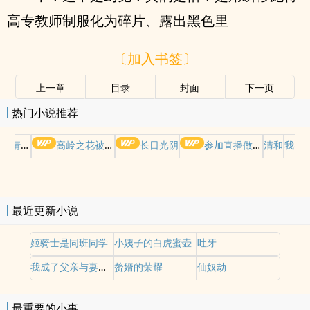
高专教师制服化为碎片、露出黑色里
〔加入书签〕
上一章
目录
封面
下一页
热门小说推荐
哭请摆好
高岭之花被权贵轮了后
长日光阴
参加直播做爱综艺后我火了(NPH)
清和
我在
最近更新小说
姬骑士是同班同学
小姨子的白虎蜜壶
吐牙
我成了父亲与妻子的月老续写（深绿版）
赘婿的荣耀
仙奴劫
最重要的小事