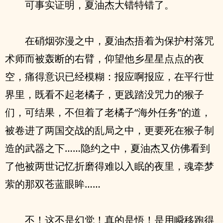
可事实证明，夏油杰大错特错了。
在硝烟弥漫之中，夏油杰捂着为保护村落咒
术师而被轰断的右臂，仰望他乡星星点点的夜
空，痛得意识已经模糊：报应啊报应，在平行世
界里，既看不起老橘子，更践踏没咒力的猴子
们，可结果，不但着了老橘子“海外任务”的道，
被卷进了两国交战的乱局之中，更要死在猴子制
造的武器之下……隐约之中，夏油杰又仿佛看到
了他被两世记忆折磨得难以入眠的夜里，魂牵梦
萦的那双苍蓝眼眸……
不！这不是幻觉！真的是悟！是用瞬移跑得