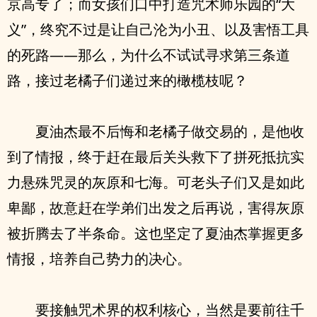
京高专了；而女孩们口中打造咒术师乐园的“大
义”，终究不过是让自己沦为小丑、以及害悟工具
的死路——那么，为什么不试试寻求第三条道
路，接过老橘子们递过来的橄榄枝呢？
夏油杰最不后悔和老橘子做交易的，是他收
到了情报，终于赶在最后关头救下了拼死抵抗实
力悬殊咒灵的灰原和七海。可老头子们又是如此
卑鄙，故意赶在学弟们出发之后再说，害得灰原
被折腾去了半条命。这也坚定了夏油杰掌握更多
情报，培养自己势力的决心。
要接触咒术界的权利核心，当然是要前往千