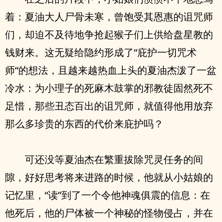
着：夏油大人尸骨未寒，曾饱受其恩惠的诅咒师
们，却迫不及待地争抢起猴子们上供给盘星教的
钱财来。这无疑给隐约形成了“庇护一切咒术
师“的想法，且越来越热血上头的夏油杰泼了一盆
冷水：为小理子的死麻木鼓掌的邪教徒固然死不
足惜，那些丑态百出的诅咒师，就值得他用放弃
那么多珍贵的东西的代价来庇护吗？
可还没等夏油杰在繁重拔除咒灵任务的间
隙，好好思考将来进路的时候，他就从小姑娘的
记忆里，“读”到了一个令他神魂俱震的信息：在
他死后，他的尸体被一个神秘的怪物侵占，并在