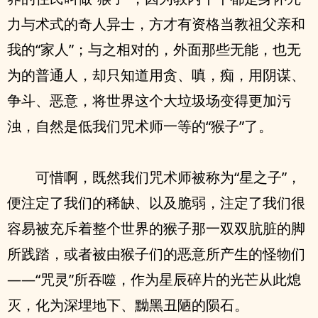
力与术式的奇人异士，方才有资格当教祖父亲和
我的“家人”；与之相对的，外面那些无能，也无
为的普通人，却只知道用贪、嗔，痴，用阴谋、
争斗、恶意，将世界这个大垃圾场变得更加污
浊，自然是低我们咒术师一等的“猴子”了。
可惜啊，既然我们咒术师被称为“星之子”，
便注定了我们的稀缺、以及脆弱，注定了我们很
容易被充斥着整个世界的猴子那一双双肮脏的脚
所践踏，或者被由猴子们的恶意所产生的怪物们
——“咒灵”所吞噬，作为星辰碎片的光芒从此熄
灭，化为深埋地下、黝黑丑陋的陨石。