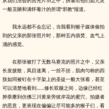
从我们法会的吉光片羽之中，拼凑出他们如咒灵
一般丑陋和满怀毒汁的所谓“邪教”报道。
我永远都不会忘记，当我看到猴子媒体偷拍
到的父亲的那张照片时，那种五内俱焚、血气上
涌的感觉。
在那张被打了无数马赛克的照片之中，父亲
长发披散，凤目迷离，一丝不挂，肌肉匀称的四
肢如同被钉在十字架上的圣徒一般大张着，甚至
可以清楚地看到……修长双腿之间，边缘已经红
肿荼蘼到仿佛三川黄泉旁彼岸花的蜜穴。拍摄者
的恶意，更表现在偏偏让尽可能多的猴子们，看