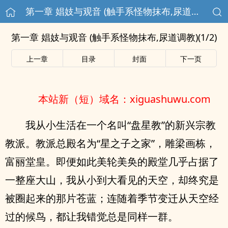
第一章 娼妓与观音 (触手系怪物抹布,尿道调教)(1/2)
第一章 娼妓与观音 (触手系怪物抹布,尿道调教)(1/2)
上一章
目录
封面
下一页
本站新（短）域名：xiguashuwu.com
我从小生活在一个名叫“盘星教”的新兴宗教
教派。教派总殿名为“星之子之家”，雕梁画栋，
富丽堂皇。即便如此美轮美奂的殿堂几乎占据了
一整座大山，我从小到大看见的天空，却终究是
被圈起来的那片苍蓝；连随着季节变迁从天空经
过的候鸟，都让我错觉总是同样一群。