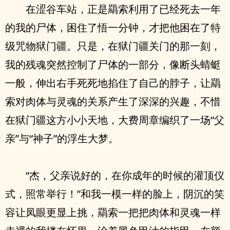
在涩谷车站，正是羂索利用了已经死去一年
的我的尸体，困住了悟一分钟，才把他困在了特
级咒物狱门疆。只是，在狱门疆关门的那一刻，
我的残魂突然控制了尸体的一部分，像断头蜻蜓
一般，伸出右手死死地掐住了自己的脖子，让羂
索对肉体与灵魂的关系产生了深深的兴趣，不惜
在狱门疆这方小小天地，大费周章编织了一场“父
亲”与“神子”的浮生大梦。
“杰，父亲说好的，在你成年的时候的灌顶仪
式，照常举行！”和我一模一样的脸上，阴沉的笑
容让凤眼更显上挑，羂索一把把肉体和灵魂一样