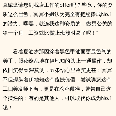
真诚邀请您到我店工作的offer吗？毕竟，你的资
质这么
，冥冥小
认为完全有把您捧成No.1
的潜力。嘿嘿，就连我这
资质的，
男公关的
第一个月，工资就比
上班族时
了呢！”
看着夏油杰那因涂着黑
甲油而更显
气的
手，
缭
地在伊地知的
上一通
作，却
依旧笑得
莫测，五条悟心里冷笑更甚：冥冥
不但
纵着伊地知这个傻缺傀儡，尝试诱惑这个
工
发师下海，更是在杀
儆猴，警告自己这
个摆烂的：有的是其他人，可以取代你成为No.1
呢！