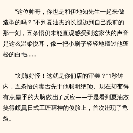
“这位帅哥，你也是和伊地知先生一起来
造型的吗？”不到夏油杰的长
迈到自己跟前的
那一刻，五条悟仍未能直观
受到这家伙的声音
是这么温柔悦耳，像一把小刷
轻轻地
过他蓬
松的白
……
“刘海好怪！这就是你们店的审
？”1秒钟
内，五条悟的毒
先于他聪明绝
、现在却变得
有
乎的大脑
了反应——于是看到夏油杰
笑得颇
日式工匠
神的俊脸上，首次
现了
裂。