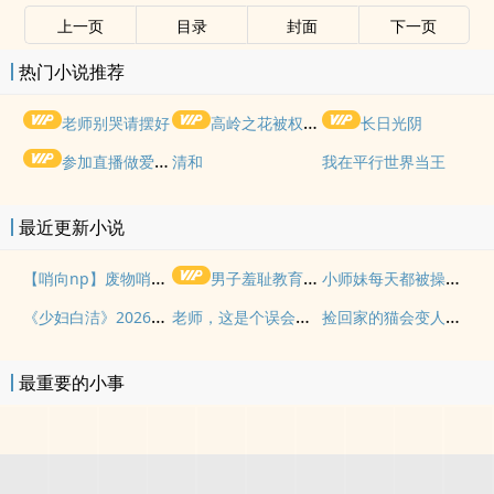
上一页
目录
封面
下一页
热门小说推荐
老师别哭请摆好
高岭之花被权贵轮了后
长日光阴
参加直播做爱综艺后我火了(NPH)
清和
我在平行世界当王
最近更新小说
【哨向np】废物哨兵求生指南
小师妹每天都被操干不止（nph）
男子羞耻教育世界（gb四爱女攻/高H）
《少妇白洁》2026重制版
老师，这是个误会（gl，纯百）
捡回家的猫会变人（纯百）
最重要的小事