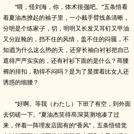
“喂，怪刘海，你，
术很
吧。”五条悟看
着夏油杰撩起的袖
里，一小截手臂线条清晰，
分明是个练家
，切，明明又长发又耳钉又甲油
又分趾靴的，挡不住的风情，盖不住的闷
，不
知
为什么这么
的天，还穿长袖白衬衫把自己
遮得严严实实的，还有衬衫下面的是什么？
腰
的排扣，勒得不闷吗？是为了显摆着比女人还
诱惑的细腰？
“好啊。等我（わたし）下班了有空，到外面
去切磋一下。”夏油杰笑得
莫测地凑了过
来，伴着一阵理发店固有的“香风”，五条悟错觉