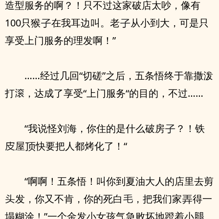
造型服务的啊？！只不过这家破店太吵，像有
100只猴
在我耳边叫。老
从小到大，可是只
享受上门服务的理发啊！”
……经过几回“切磋”之后，五条悟终于靠撒泼
打
，达成了享受“上门服务“的目的，不过……
“我说怪刘海，你住的是什么破房
？！铁
屋
快要把人都烤化了！“
“啊啊！五条悟！叫你到夏油大人的店里去剪
发，你又不肯，你的死白
，把我们家
得一
塌糊涂！”一个金发小女孩气急败坏地蹬着小