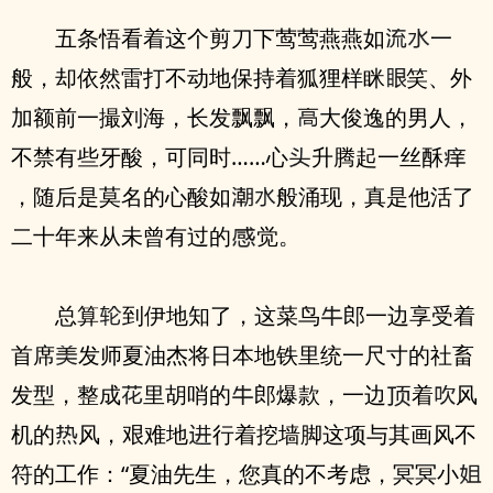
五条悟看着这个剪刀下莺莺燕燕如
一
般，却依然雷打不动地保持着狐狸样眯
笑、外
加额前一撮刘海，长发飘飘，
大俊逸的男人，
不禁有些牙酸，可同时……心
升腾起一丝酥
，随后是莫名的心酸如
般涌现，真是他活了
二十年来从未曾有过的
觉。
总算
到伊地知了，这菜鸟
郎一边享受着
首席
发师夏油杰将日本地铁里统一尺寸的社畜
发型，整成
里胡哨的
郎爆款，一边
着
风
机的
风，艰难地
行着挖墙脚这项与其画风不
符的工作：“夏油先生，您真的不考虑，冥冥小