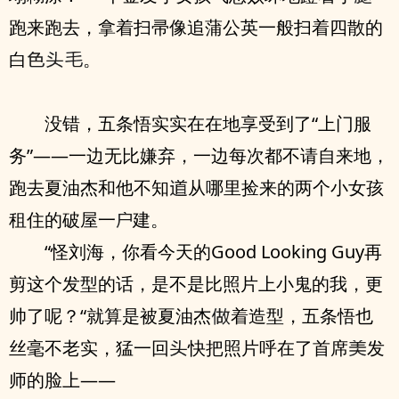
跑来跑去，拿着扫帚像追蒲公英一般扫着四散的
白
。
没错，五条悟实实在在地享受到了“上门服
务”——一边无比嫌弃，一边每次都不请自来地，
跑去夏油杰和他不知
从哪里捡来的两个小女孩
租住的破屋一
建。
“怪刘海，你看今天的Good Looking Guy再
剪这个发型的话，是不是比照片上小鬼的我，更
帅了呢？“就算是被夏油杰
着造型，五条悟也
丝毫不老实，猛一回
快把照片呼在了首席
发
师的脸上——