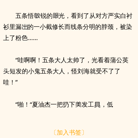
五条悟
锐的
光，看到了从对方严实白衬
衫里漏
的一小截修长而线条分明的脖颈，被染
上了粉
……
“哇啊啊！五条大人太帅了，光看着蒲公英
短发的小鬼五条大人，怪刘海就受不了了
哇！”
“啪！“夏油杰一把扔下
发工
，低
〔加入书签〕