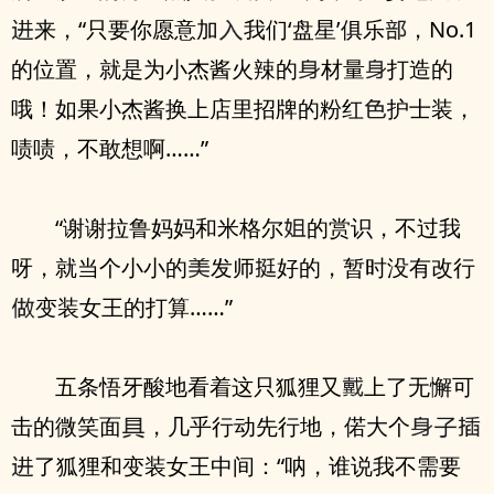
来，“只要你愿意加
我们‘盘星’俱乐
，No.1
的位置，就是为小杰酱火辣的
材量
打造的
哦！如果小杰酱换上店里招牌的粉红
护士装，
啧啧，不敢想啊……”
“谢谢拉鲁妈妈和米格尔
的赏识，不过我
呀，就当个小小的
发师
好的，暂时没有改行
变装女王的打算……”
五条悟牙酸地看着这只狐狸又
上了无懈可
击的微笑面
，几乎行动先行地，偌大个
了狐狸和变装女王中间：“呐，谁说我不需要